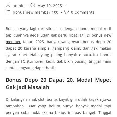
Post
Post
admin
May 19, 2025
author:
published:
Post
Post
bonus new member 100
0 Comments
category:
comments:
Buat lo yang lagi cari situs slot dengan bonus modal kecil
tapi cuannya gede, udah gak perlu ribet lagi. Di
bonus new
member
tahun 2025, banyak yang nyari bonus depo 20
dapet 20 karena simple, gampang klaim, dan gak makan
syarat ribet. Nah, yang paling banyak diburu itu bonus
dengan TO (turnover) kecil. Gak bikin pusing, tinggal main
santai langsung dapet hasil.
Bonus Depo 20 Dapat 20, Modal Mepet
Gak Jadi Masalah
Di kalangan anak slot, bonus kayak gini udah kayak nyawa
tambahan. Buat yang belum punya banyak modal tapi
pengen coba hoki, skema bonus ini pas banget. Tinggal