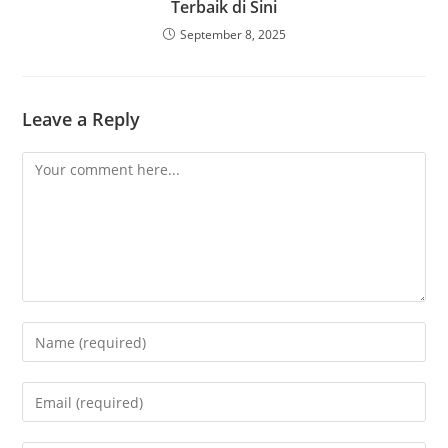
Terbaik di Sini
September 8, 2025
Leave a Reply
Comment
Enter
your
name
Enter
or
your
username
email