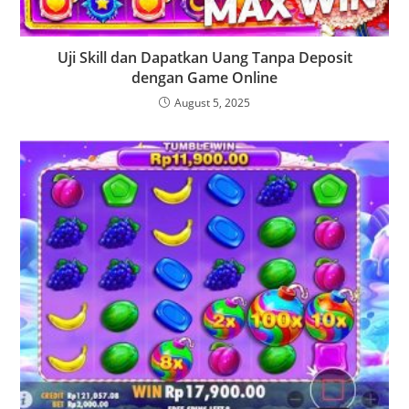
Uji Skill dan Dapatkan Uang Tanpa Deposit
dengan Game Online
August 5, 2025