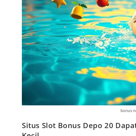
bonus 
Situs Slot Bonus Depo 20 Dap
Kecil