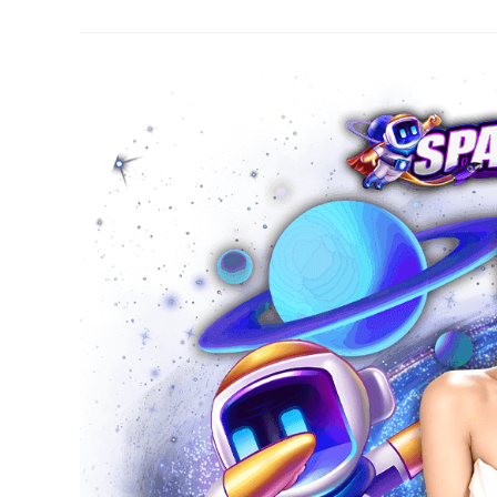
:
Situs
Slot
Bonus
Reload
Harian
Dengan
Game
Terlengkap