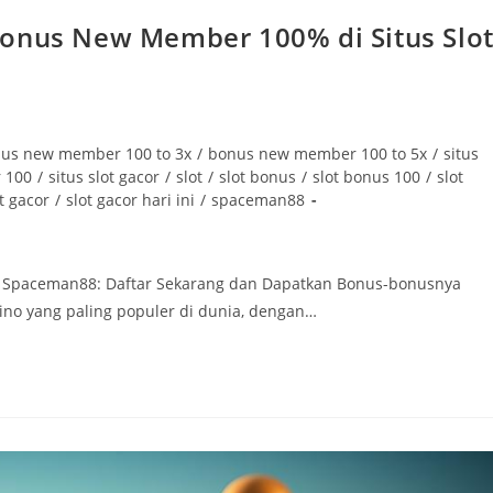
Bonus New Member 100% di Situs Slo
us new member 100 to 3x
/
bonus new member 100 to 5x
/
situs
 100
/
situs slot gacor
/
slot
/
slot bonus
/
slot bonus 100
/
slot
t gacor
/
slot gacor hari ini
/
spaceman88
i Spaceman88: Daftar Sekarang dan Dapatkan Bonus-bonusnya
ino yang paling populer di dunia, dengan…