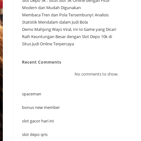
Slot Depo 5K : Situs Slot 5K Online dengan Fitur
Modern dan Mudah Digunakan
Membaca Tren dan Pola Tersembunyi: Analisis
Statistik Mendalam dalam Judi Bola
Demo Mahjong Ways Viral, Ini Isi Game yang Dicari
Raih Keuntungan Besar dengan Slot Depo 10k di
Situs Judi Online Terpercaya
Recent Comments
No comments to show.
spaceman
bonus new member
slot gacor hari ini
slot depo qris