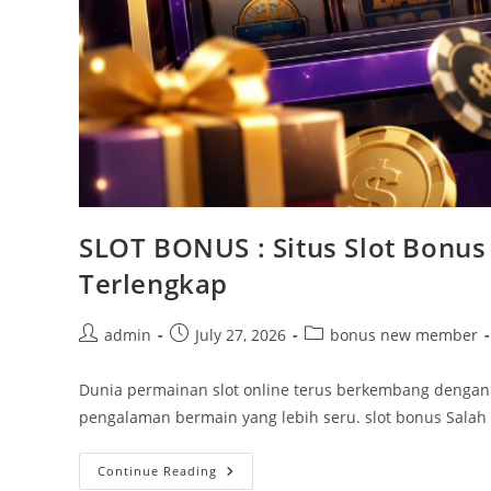
SLOT BONUS : Situs Slot Bonu
Terlengkap
Post
Post
Post
admin
July 27, 2026
bonus new member
author:
published:
category:
Dunia permainan slot online terus berkembang denga
pengalaman bermain yang lebih seru. slot bonus Salah 
SLOT
Continue Reading
BONUS