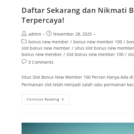
Daftar Sekarang dan Nikmati 
Terpercaya!
Post
Post
admin
November 28, 2025
author:
published:
Post
bonus new member
/
bonus new member 100
/
bon
category:
slot bonus new member
/
situs slot bonus new member
bonus new member
/
slot bonus new member 100
/
slo
Post
0 Comments
comments:
Situs Slot Bonus New Member 100 Persen Hanya Ada d
Permainan slot telah menjadi salah satu permainan kas
Daftar
Continue Reading
Sekarang
Dan
Nikmati
Bonus
New
Member
100%
Di