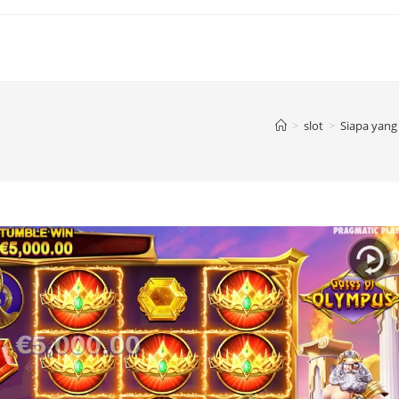
>
slot
>
Siapa yang