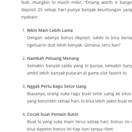
Nah, mungkin lo masih mikir, “Emang worth it banget
deposit 25 setiap hari punya banyak keuntungan yang 
nyobain:
Bikin Main Lebih Lama
Dengan adanya bonus deposit, saldo lo bisa bertam
ngeluarin duit lebih banyak. Gimana, seru kan?
Nambah Peluang Menang
Semakin banyak saldo yang lo punya, semakin bany
ambil lebih banyak putaran di game-slot favorit lo.
Nggak Perlu Ragu Setor Uang
Biasanya, orang suka ragu buat setor uang ke situ
yang konsisten setiap hari, lo bisa lebih yakin buat t
Cocok buat Pemain Rutin
Buat lo yang suka main terus setiap hari, bonus in
bisa dapetin bonus ini tiap hari tanpa ribet.