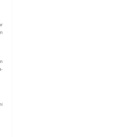
or
an
an
a-
ni