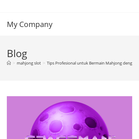
Skip
to
content
My Company
Blog
>
mahjong slot
>
Tips Profesional untuk Bermain Mahjong denga