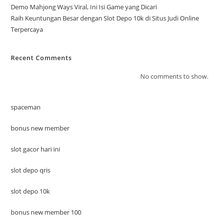
Demo Mahjong Ways Viral, Ini Isi Game yang Dicari
Raih Keuntungan Besar dengan Slot Depo 10k di Situs Judi Online
Terpercaya
Recent Comments
No comments to show.
spaceman
bonus new member
slot gacor hari ini
slot depo qris
slot depo 10k
bonus new member 100