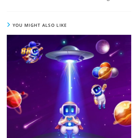
YOU MIGHT ALSO LIKE