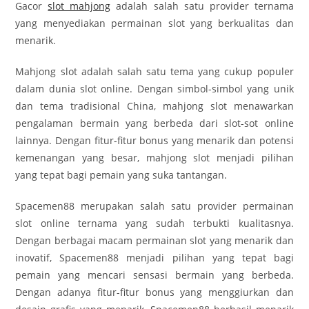
Gacor
slot mahjong
adalah salah satu provider ternama
yang menyediakan permainan slot yang berkualitas dan
menarik.
Mahjong slot adalah salah satu tema yang cukup populer
dalam dunia slot online. Dengan simbol-simbol yang unik
dan tema tradisional China, mahjong slot menawarkan
pengalaman bermain yang berbeda dari slot-sot online
lainnya. Dengan fitur-fitur bonus yang menarik dan potensi
kemenangan yang besar, mahjong slot menjadi pilihan
yang tepat bagi pemain yang suka tantangan.
Spacemen88 merupakan salah satu provider permainan
slot online ternama yang sudah terbukti kualitasnya.
Dengan berbagai macam permainan slot yang menarik dan
inovatif, Spacemen88 menjadi pilihan yang tepat bagi
pemain yang mencari sensasi bermain yang berbeda.
Dengan adanya fitur-fitur bonus yang menggiurkan dan