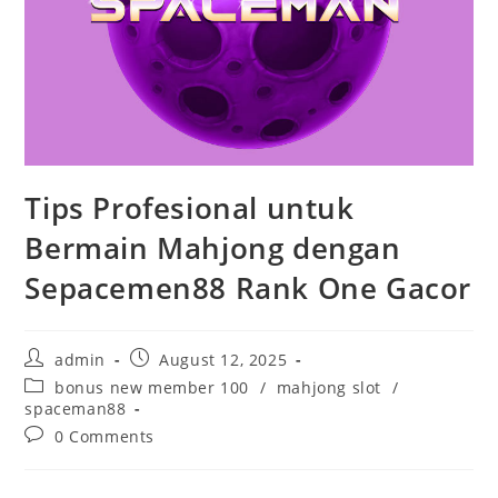
Tips Profesional untuk
Bermain Mahjong dengan
Sepacemen88 Rank One Gacor
Post
Post
admin
August 12, 2025
author:
published:
Post
bonus new member 100
/
mahjong slot
/
category:
spaceman88
Post
0 Comments
comments: