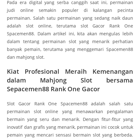
Pada era digital yang serba canggih saat ini, permainan
judi online semakin populer di kalangan pecinta
permainan. Salah satu permainan yang sedang naik daun
adalah slot online, terutama slot Gacor Rank One
Spacemen88. Dalam artikel ini, kita akan mengulas lebih
dalam tentang permainan slot yang menarik perhatian
banyak pemain, terutama yang menggemari Spacemen88
dan mahjong slot.
Kiat Profesional Meraih Kemenangan
dalam Mahjong Slot bersama
Sepacemen88 Rank One Gacor
Slot Gacor Rank One Spacemen88 adalah salah satu
permainan slot online yang menawarkan pengalaman
bermain yang seru dan menarik. Dengan fitur-fitur yang
inovatif dan grafis yang menarik, permainan ini cocok untuk
pemain yang mencari sensasi bermain slot yang berbeda.