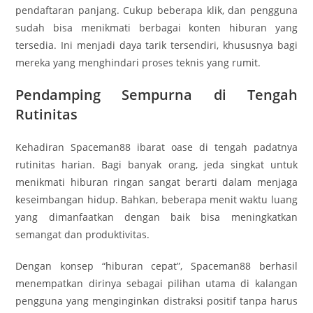
pendaftaran panjang. Cukup beberapa klik, dan pengguna
sudah bisa menikmati berbagai konten hiburan yang
tersedia. Ini menjadi daya tarik tersendiri, khususnya bagi
mereka yang menghindari proses teknis yang rumit.
Pendamping Sempurna di Tengah
Rutinitas
Kehadiran Spaceman88 ibarat oase di tengah padatnya
rutinitas harian. Bagi banyak orang, jeda singkat untuk
menikmati hiburan ringan sangat berarti dalam menjaga
keseimbangan hidup. Bahkan, beberapa menit waktu luang
yang dimanfaatkan dengan baik bisa meningkatkan
semangat dan produktivitas.
Dengan konsep “hiburan cepat”, Spaceman88 berhasil
menempatkan dirinya sebagai pilihan utama di kalangan
pengguna yang menginginkan distraksi positif tanpa harus