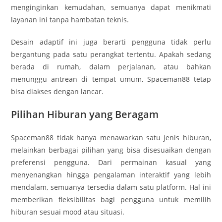
menginginkan kemudahan, semuanya dapat menikmati
layanan ini tanpa hambatan teknis.
Desain adaptif ini juga berarti pengguna tidak perlu
bergantung pada satu perangkat tertentu. Apakah sedang
berada di rumah, dalam perjalanan, atau bahkan
menunggu antrean di tempat umum, Spaceman88 tetap
bisa diakses dengan lancar.
Pilihan Hiburan yang Beragam
Spaceman88 tidak hanya menawarkan satu jenis hiburan,
melainkan berbagai pilihan yang bisa disesuaikan dengan
preferensi pengguna. Dari permainan kasual yang
menyenangkan hingga pengalaman interaktif yang lebih
mendalam, semuanya tersedia dalam satu platform. Hal ini
memberikan fleksibilitas bagi pengguna untuk memilih
hiburan sesuai mood atau situasi.