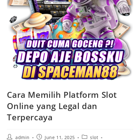
Cara Memilih Platform Slot
Online yang Legal dan
Terpercaya
Post
Post
Post
admin
June 11, 2025
slot