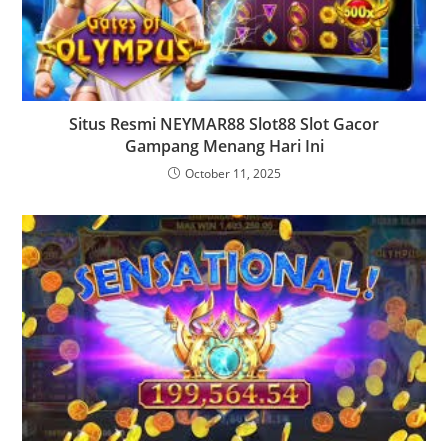
Situs Resmi NEYMAR88 Slot88 Slot Gacor
Gampang Menang Hari Ini
October 11, 2025