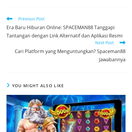
Read
Previous Post
more
Era Baru Hiburan Online: SPACEMAN88 Tanggapi
articles
Tantangan dengan Link Alternatif dan Aplikasi Resmi
Next Post
Cari Platform yang Menguntungkan? Spaceman88
Jawabannya
YOU MIGHT ALSO LIKE