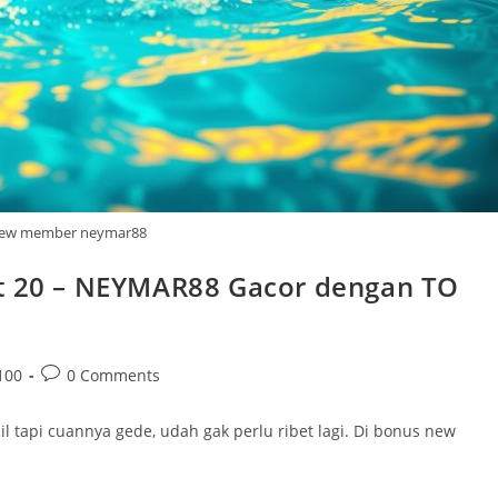
new member neymar88
at 20 – NEYMAR88 Gacor dengan TO
Post
100
0 Comments
comments:
cil tapi cuannya gede, udah gak perlu ribet lagi. Di bonus new