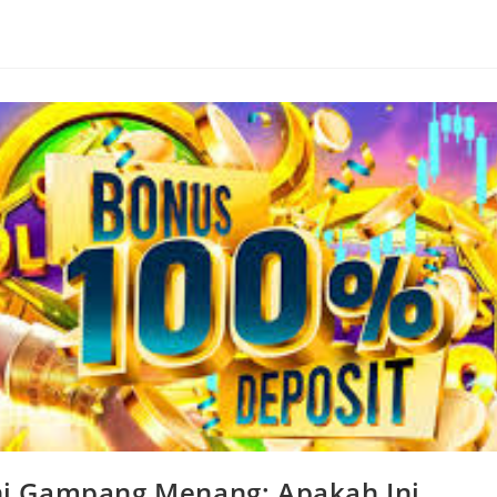
 Ini Gampang Menang: Apakah Ini