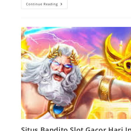
Situs
Continue Reading
Slot
Bonus
Depo
20
Dapat
20
–
NEYMAR88
Gacor
Dengan
TO
Kecil
Situs Bandito Slot Gacor Hari