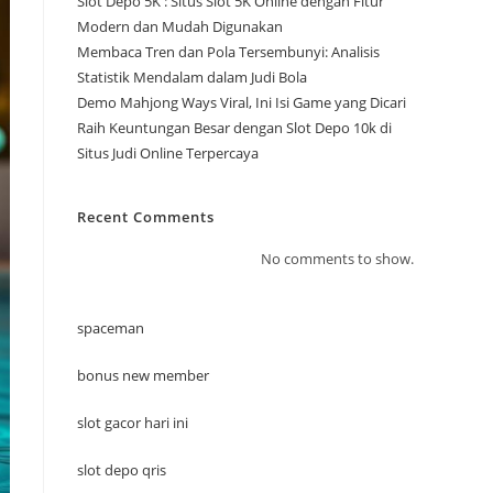
Slot Depo 5K : Situs Slot 5K Online dengan Fitur
Modern dan Mudah Digunakan
Membaca Tren dan Pola Tersembunyi: Analisis
Statistik Mendalam dalam Judi Bola
Demo Mahjong Ways Viral, Ini Isi Game yang Dicari
Raih Keuntungan Besar dengan Slot Depo 10k di
Situs Judi Online Terpercaya
Recent Comments
No comments to show.
spaceman
bonus new member
slot gacor hari ini
slot depo qris