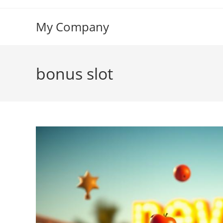
Skip
to
My Company
content
bonus slot