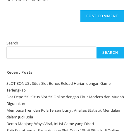
Search
SEARCH
Recent Posts
SLOT BONUS : Situs Slot Bonus Reload Harian dengan Game
Terlengkap
Slot Depo 5K : Situs Slot 5K Online dengan Fitur Modern dan Mudah
Digunakan
Membaca Tren dan Pola Tersembunyi: Analisis Statistik Mendalam
dalam Judi Bola
Demo Mahjong Ways Viral, Ini Isi Game yang Dicari
Raih Keuntungan Besar dengan Slot Depo 10k di Situs Judi Online