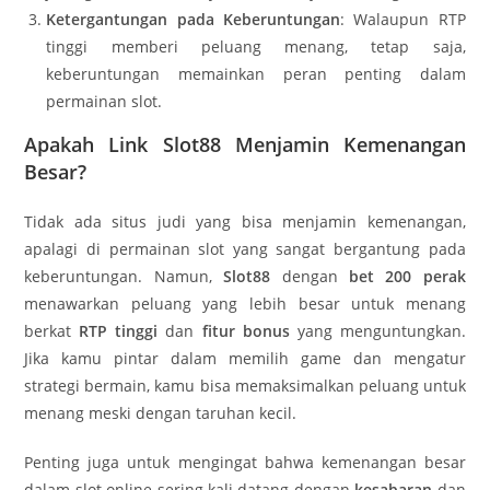
Ketergantungan pada Keberuntungan
: Walaupun RTP
tinggi memberi peluang menang, tetap saja,
keberuntungan memainkan peran penting dalam
permainan slot.
Apakah Link Slot88 Menjamin Kemenangan
Besar?
Tidak ada situs judi yang bisa menjamin kemenangan,
apalagi di permainan slot yang sangat bergantung pada
keberuntungan. Namun,
Slot88
dengan
bet 200 perak
menawarkan peluang yang lebih besar untuk menang
berkat
RTP tinggi
dan
fitur bonus
yang menguntungkan.
Jika kamu pintar dalam memilih game dan mengatur
strategi bermain, kamu bisa memaksimalkan peluang untuk
menang meski dengan taruhan kecil.
Penting juga untuk mengingat bahwa kemenangan besar
dalam slot online sering kali datang dengan
kesabaran
dan