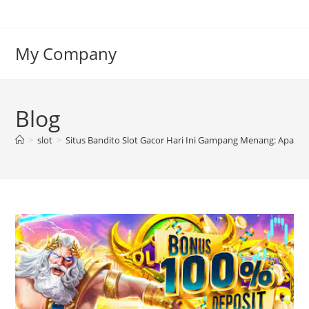
Skip
to
content
My Company
Blog
>
slot
>
Situs Bandito Slot Gacor Hari Ini Gampang Menang: Apaka