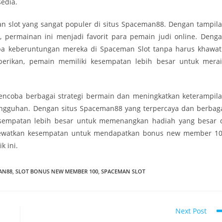
sedia.
n slot yang sangat populer di situs Spaceman88. Dengan tampil
, permainan ini menjadi favorit para pemain judi online. Deng
 keberuntungan mereka di Spaceman Slot tanpa harus khawat
erikan, pemain memiliki kesempatan lebih besar untuk mera
coba berbagai strategi bermain dan meningkatkan keterampil
ngguhan. Dengan situs Spaceman88 yang terpercaya dan berbag
esempatan lebih besar untuk memenangkan hadiah yang besar 
an lewatkan kesempatan untuk mendapatkan bonus new member 1
k ini.
AN88
,
SLOT BONUS NEW MEMBER 100
,
SPACEMAN SLOT
Next Post