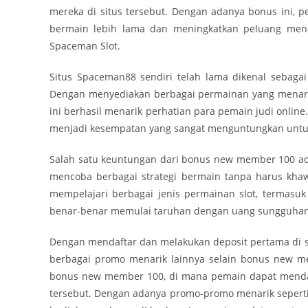
mereka di situs tersebut. Dengan adanya bonus ini,
bermain lebih lama dan meningkatkan peluang mena
Spaceman Slot.
Situs Spaceman88 sendiri telah lama dikenal sebagai 
Dengan menyediakan berbagai permainan yang menari
ini berhasil menarik perhatian para pemain judi onl
menjadi kesempatan yang sangat menguntungkan untuk 
Salah satu keuntungan dari bonus new member 100 a
mencoba berbagai strategi bermain tanpa harus kha
mempelajari berbagai jenis permainan slot, termasu
benar-benar memulai taruhan dengan uang sungguhan
Dengan mendaftar dan melakukan deposit pertama di 
berbagai promo menarik lainnya selain bonus new me
bonus new member 100, di mana pemain dapat mendap
tersebut. Dengan adanya promo-promo menarik seperti