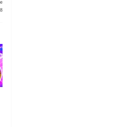
ne
88