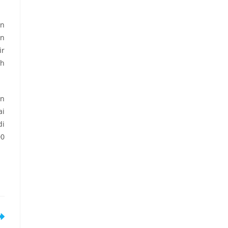
an
an
ir
ih
an
ai
di
00