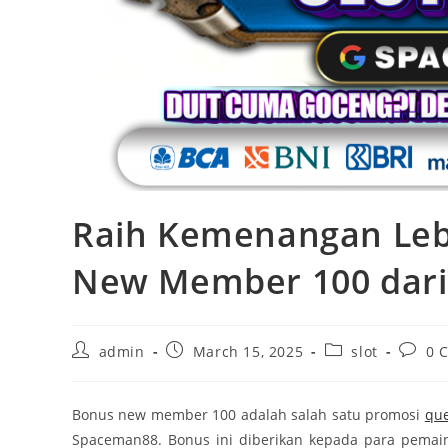
Raih Kemenangan Leb
New Member 100 dar
Post
Post
Post
Post
admin
March 15, 2025
slot
0 
author:
published:
category:
comme
Bonus new member 100 adalah salah satu promosi
que
Spaceman88. Bonus ini diberikan kepada para pemai