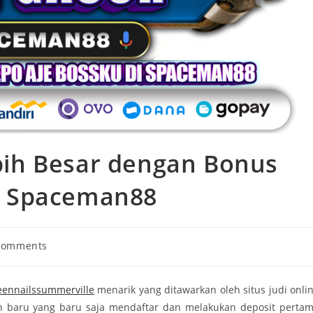
ih Besar dengan Bonus
i Spaceman88
Comments
nts:
ennailssummerville
menarik yang ditawarkan oleh situs judi onli
n baru yang baru saja mendaftar dan melakukan deposit perta