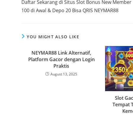
Daftar Sekarang di Situs Slot Bonus New Member
articles
100 di Awal & Depo 20 Bisa QRIS NEYMAR88
YOU MIGHT ALSO LIKE
NEYMAR88 Link Alternatif,
Platform Gacor dengan Login
Praktis
August 13, 2025
Slot Ga
Tempat T
Kem