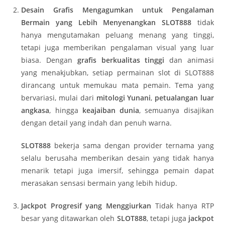
Desain Grafis Mengagumkan untuk Pengalaman
Bermain yang Lebih Menyenangkan
SLOT888
tidak
hanya mengutamakan peluang menang yang tinggi,
tetapi juga memberikan pengalaman visual yang luar
biasa. Dengan
grafis berkualitas tinggi
dan animasi
yang menakjubkan, setiap permainan slot di SLOT888
dirancang untuk memukau mata pemain. Tema yang
bervariasi, mulai dari
mitologi Yunani
,
petualangan luar
angkasa
, hingga
keajaiban dunia
, semuanya disajikan
dengan detail yang indah dan penuh warna.
SLOT888
bekerja sama dengan provider ternama yang
selalu berusaha memberikan desain yang tidak hanya
menarik tetapi juga imersif, sehingga pemain dapat
merasakan sensasi bermain yang lebih hidup.
Jackpot Progresif yang Menggiurkan
Tidak hanya RTP
besar yang ditawarkan oleh
SLOT888
, tetapi juga
jackpot