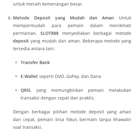
untuk meraih kemenangan besar.
Metode Deposit yang Mudah dan Aman
Untuk
mempermudah para pemain dalam menikmati
permainan,
SLOT888
menyediakan berbagai metode
deposit
yang mudah dan aman. Beberapa metode yang
tersedia antara lain:
Transfer Bank
E-Wallet
seperti OVO, GoPay, dan Dana
QRIS
, yang memungkinkan pemain melakukan
transaksi dengan cepat dan praktis.
Dengan berbagai pilihan metode deposit yang aman
dan cepat, pemain bisa fokus bermain tanpa khawatir
soal transaksi.