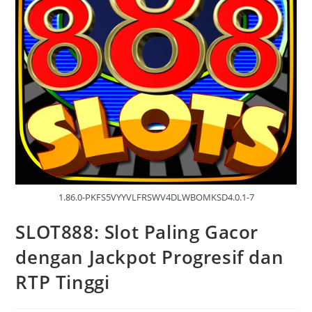
1.86.0-PKFS5VYYVLFRSWV4DLWBOMKSD4.0.1-7
SLOT888: Slot Paling Gacor
dengan Jackpot Progresif dan
RTP Tinggi