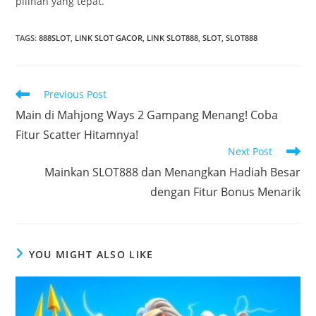
pilihan yang tepat.
TAGS
:
888SLOT
,
LINK SLOT GACOR
,
LINK SLOT888
,
SLOT
,
SLOT888
Read
Previous Post
more
Main di Mahjong Ways 2 Gampang Menang! Coba
articles
Fitur Scatter Hitamnya!
Next Post
Mainkan SLOT888 dan Menangkan Hadiah Besar
dengan Fitur Bonus Menarik
YOU MIGHT ALSO LIKE