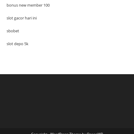
bonus new member 100
slot gacor hari ini
sbobet
slot depo 5k