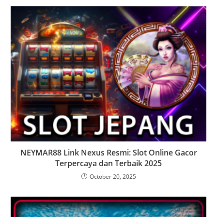
NEYMAR88 Link Nexus Resmi: Slot Online Gacor
Terpercaya dan Terbaik 2025
October 20, 2025