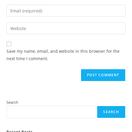
name
Enter
or
your
username
email
Enter
to
address
your
comment
to
website
comment
URL
Save my name, email, and website in this browser for the
(optional)
next time I comment.
Search
SEARCH
Recent Posts