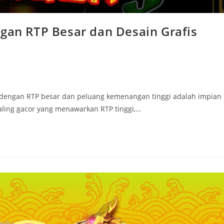
ngan RTP Besar dan Desain Grafis
s
dengan RTP besar dan peluang kemenangan tinggi adalah impian
paling gacor yang menawarkan RTP tinggi,…