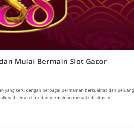
dan Mulai Bermain Slot Gacor
s
n yang seru dengan berbagai permainan berkualitas dan peluang
nikmati semua fitur dan permainan menarik di situs ini,…