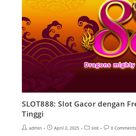
SLOT888: Slot Gacor dengan Fre
Tinggi
Post
Post
Post
Post
admin
April 2, 2025
slot
0 Comment
author:
published:
category:
comments: