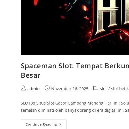
Spaceman Slot: Tempat Berku
Besar
Post
Post
Post
admin
November 16, 2025
slot
/
slot bet k
author:
published:
category:
SLOT88 Situs Slot Gacor Gampang Menang Hari Ini: Solus
semakin diminati oleh banyak orang di era digital ini.
Spaceman
Continue Reading
Slot: