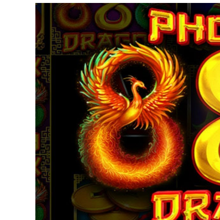
Mulai
Bermain
Slot
Gacor