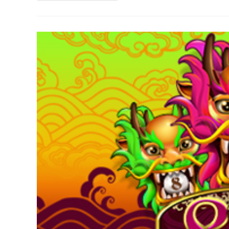
Tempat
Berkumpulnya
Para
Pemenang
Jackpot
Besar