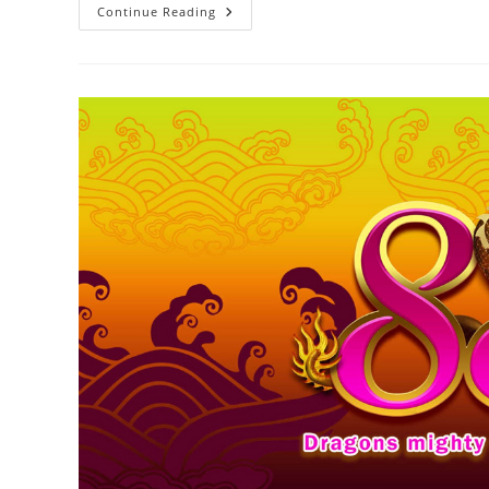
SLOT888:
Continue Reading
Slot
Paling
Gacor
Dengan
RTP
Besar
Dan
Desain
Grafis
Menarik