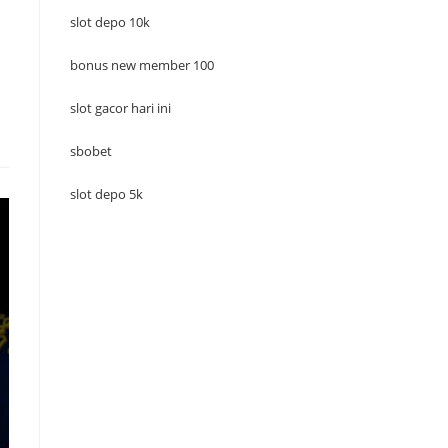
slot depo 10k
bonus new member 100
slot gacor hari ini
sbobet
slot depo 5k