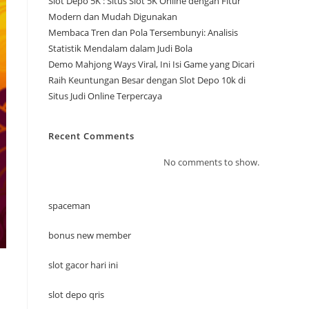
Slot Depo 5K : Situs Slot 5K Online dengan Fitur
Modern dan Mudah Digunakan
Membaca Tren dan Pola Tersembunyi: Analisis
Statistik Mendalam dalam Judi Bola
Demo Mahjong Ways Viral, Ini Isi Game yang Dicari
Raih Keuntungan Besar dengan Slot Depo 10k di
Situs Judi Online Terpercaya
Recent Comments
No comments to show.
spaceman
bonus new member
slot gacor hari ini
slot depo qris