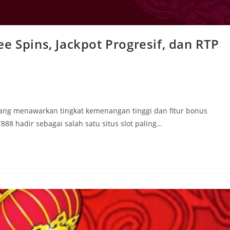
e Spins, Jackpot Progresif, dan RTP
s
yang menawarkan tingkat kemenangan tinggi dan fitur bonus
88 hadir sebagai salah satu situs slot paling…