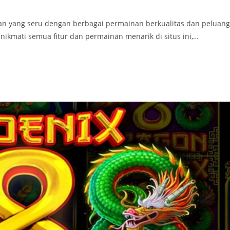
n yang seru dengan berbagai permainan berkualitas dan peluang
nikmati semua fitur dan permainan menarik di situs ini,…