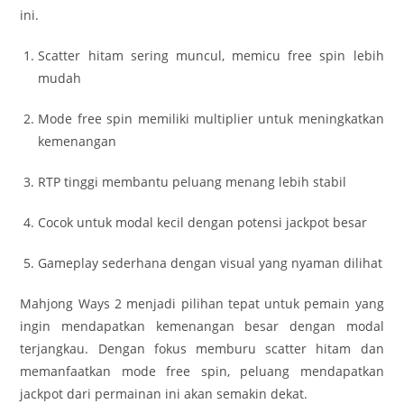
ini.
Scatter hitam sering muncul, memicu free spin lebih
mudah
Mode free spin memiliki multiplier untuk meningkatkan
kemenangan
RTP tinggi membantu peluang menang lebih stabil
Cocok untuk modal kecil dengan potensi jackpot besar
Gameplay sederhana dengan visual yang nyaman dilihat
Mahjong Ways 2 menjadi pilihan tepat untuk pemain yang
ingin mendapatkan kemenangan besar dengan modal
terjangkau. Dengan fokus memburu scatter hitam dan
memanfaatkan mode free spin, peluang mendapatkan
jackpot dari permainan ini akan semakin dekat.