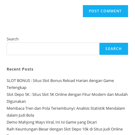
Search
SEARCH
Recent Posts
SLOT BONUS : Situs Slot Bonus Reload Harian dengan Game
Terlengkap
Slot Depo 5K : Situs Slot 5K Online dengan Fitur Modern dan Mudah
Digunakan
Membaca Tren dan Pola Tersembunyi: Analisis Statistik Mendalam
dalam Judi Bola
Demo Mahjong Ways Viral, Ini Isi Game yang Dicari
Raih Keuntungan Besar dengan Slot Depo 10k di Situs Judi Online