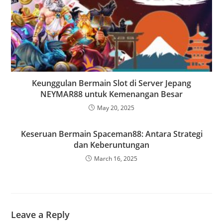
Keunggulan Bermain Slot di Server Jepang
NEYMAR88 untuk Kemenangan Besar
May 20, 2025
Keseruan Bermain Spaceman88: Antara Strategi
dan Keberuntungan
March 16, 2025
Leave a Reply