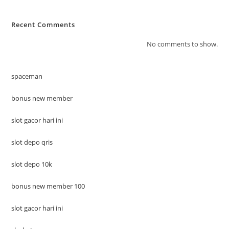
Recent Comments
No comments to show.
spaceman
bonus new member
slot gacor hari ini
slot depo qris
slot depo 10k
bonus new member 100
slot gacor hari ini