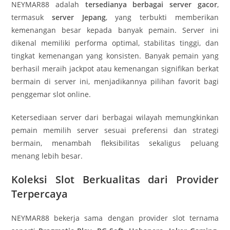
NEYMAR88 adalah
tersedianya berbagai server gacor
,
termasuk
server Jepang
, yang terbukti memberikan
kemenangan besar kepada banyak pemain. Server ini
dikenal memiliki performa optimal, stabilitas tinggi, dan
tingkat kemenangan yang konsisten. Banyak pemain yang
berhasil meraih jackpot atau kemenangan signifikan berkat
bermain di server ini, menjadikannya pilihan favorit bagi
penggemar slot online.
Ketersediaan server dari berbagai wilayah memungkinkan
pemain memilih server sesuai preferensi dan strategi
bermain, menambah fleksibilitas sekaligus peluang
menang lebih besar.
Koleksi Slot Berkualitas dari Provider
Terpercaya
NEYMAR88 bekerja sama dengan provider slot ternama