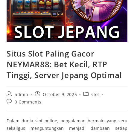
Situs Slot Paling Gacor
NEYMAR88: Bet Kecil, RTP
Tinggi, Server Jepang Optimal
Post
Post
Post
admin
October 9, 2025
slot
author:
published:
category:
Post
0 Comments
comments:
Dalam dunia slot online, pengalaman bermain yang seru
sekaligus menguntungkan menjadi dambaan setiap