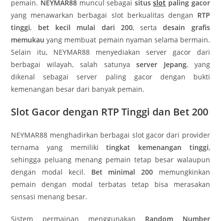
pemain.
NEYMAR88
muncul sebagai
situs
slot
paling gacor
yang menawarkan berbagai slot berkualitas dengan
RTP
tinggi
,
bet kecil mulai dari 200
, serta
desain grafis
memukau
yang membuat pemain nyaman selama bermain.
Selain itu, NEYMAR88 menyediakan server gacor dari
berbagai wilayah, salah satunya
server Jepang
, yang
dikenal sebagai server paling gacor dengan bukti
kemenangan besar dari banyak pemain.
Slot Gacor dengan RTP Tinggi dan Bet 200
NEYMAR88 menghadirkan berbagai slot gacor dari provider
ternama yang memiliki
tingkat kemenangan tinggi
,
sehingga peluang menang pemain tetap besar walaupun
dengan modal kecil.
Bet minimal 200
memungkinkan
pemain dengan modal terbatas tetap bisa merasakan
sensasi menang besar.
Sistem permainan menggunakan
Random Number