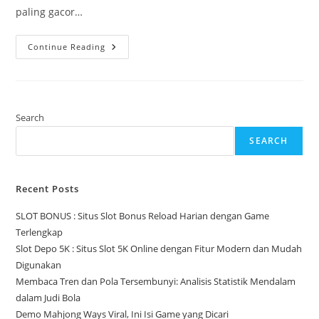
paling gacor…
Server
Continue Reading
Jepang
Di
NEYMAR88:
Rahasia
Slot
Gacor
Dan
Search
Kemenangan
Maksimal
SEARCH
Recent Posts
SLOT BONUS : Situs Slot Bonus Reload Harian dengan Game
Terlengkap
Slot Depo 5K : Situs Slot 5K Online dengan Fitur Modern dan Mudah
Digunakan
Membaca Tren dan Pola Tersembunyi: Analisis Statistik Mendalam
dalam Judi Bola
Demo Mahjong Ways Viral, Ini Isi Game yang Dicari