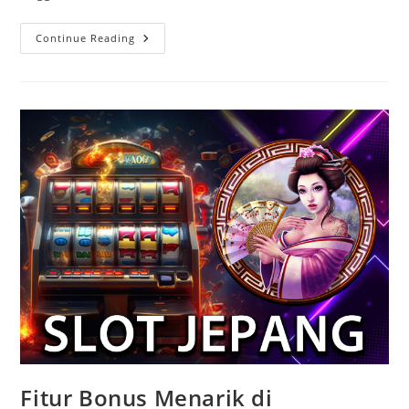
Situs
Continue Reading
Slot
Paling
Gacor
NEYMAR88:
Bet
Kecil,
RTP
Tinggi,
Server
Jepang
Optimal
Fitur Bonus Menarik di