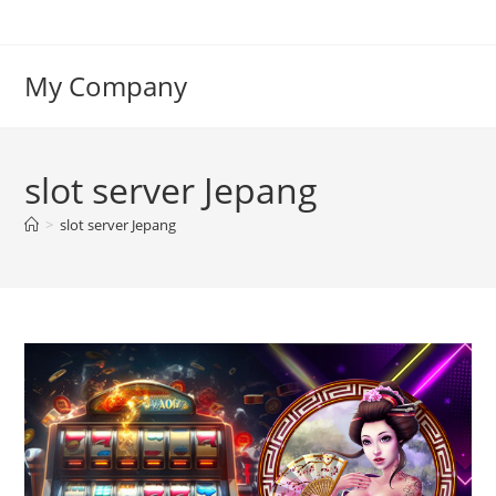
Skip
to
content
My Company
slot server Jepang
>
slot server Jepang