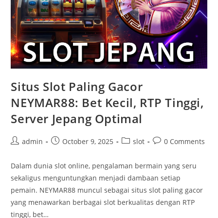
Situs Slot Paling Gacor
NEYMAR88: Bet Kecil, RTP Tinggi,
Server Jepang Optimal
Post
Post
Post
Post
admin
October 9, 2025
slot
0 Comments
author:
published:
category:
comments:
Dalam dunia slot online, pengalaman bermain yang seru
sekaligus menguntungkan menjadi dambaan setiap
pemain. NEYMAR88 muncul sebagai situs slot paling gacor
yang menawarkan berbagai slot berkualitas dengan RTP
tinggi, bet…