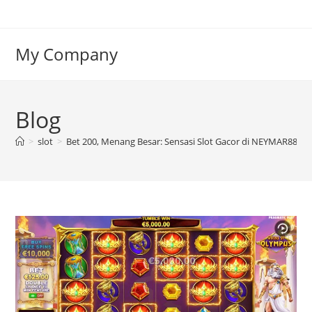
Skip
to
content
My Company
Blog
>
slot
>
Bet 200, Menang Besar: Sensasi Slot Gacor di NEYMAR88