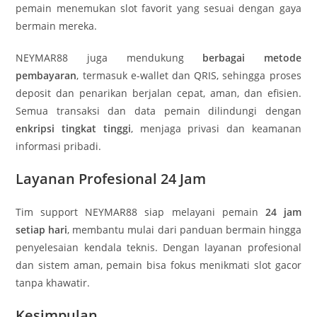
pemain menemukan slot favorit yang sesuai dengan gaya
bermain mereka.
NEYMAR88 juga mendukung
berbagai metode
pembayaran
, termasuk e-wallet dan QRIS, sehingga proses
deposit dan penarikan berjalan cepat, aman, dan efisien.
Semua transaksi dan data pemain dilindungi dengan
enkripsi tingkat tinggi
, menjaga privasi dan keamanan
informasi pribadi.
Layanan Profesional 24 Jam
Tim support NEYMAR88 siap melayani pemain
24 jam
setiap hari
, membantu mulai dari panduan bermain hingga
penyelesaian kendala teknis. Dengan layanan profesional
dan sistem aman, pemain bisa fokus menikmati slot gacor
tanpa khawatir.
Kesimpulan