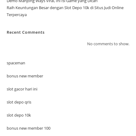
Demo Mahjong Ways Viral, Ini Isi Game yang Dicari
Raih Keuntungan Besar dengan Slot Depo 10k di Situs Judi Online
Terpercaya
Recent Comments
No comments to show.
spaceman
bonus new member
slot gacor hari ini
slot depo qris
slot depo 10k
bonus new member 100