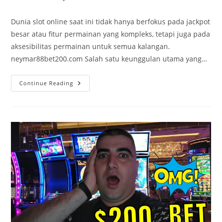
author:
published:
category:
comments:
Dunia slot online saat ini tidak hanya berfokus pada jackpot
besar atau fitur permainan yang kompleks, tetapi juga pada
aksesibilitas permainan untuk semua kalangan.
neymar88bet200.com Salah satu keunggulan utama yang…
Kenali
Continue Reading
Keunggulan
Slot
Gacor
Bet
Kecil
Di
NEYMAR88