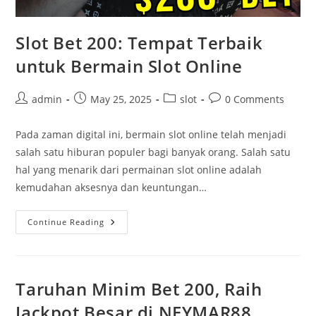
Slot Bet 200: Tempat Terbaik
untuk Bermain Slot Online
Post
Post
Post
Post
admin
May 25, 2025
slot
0 Comments
author:
published:
category:
comments:
Pada zaman digital ini, bermain slot online telah menjadi
salah satu hiburan populer bagi banyak orang. Salah satu
hal yang menarik dari permainan slot online adalah
kemudahan aksesnya dan keuntungan…
Slot
Continue Reading
Bet
200:
Tempat
Terbaik
Untuk
Bermain
Taruhan Minim Bet 200, Raih
Slot
Online
Jackpot Besar di NEYMAR88