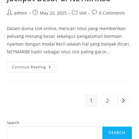
Post
Post
Post
Post
admin
May 20, 2025
slot
0 Comments
author:
published:
category:
comments:
Dalam dunia slot online, mencari situs yang memberikan
peluang menang besar sekaligus pengalaman bermain
nyaman dengan modal kecil adalah hal yang banyak dicari.
NEYMAR88 hadir sebagai situs slot paling gacor…
Taruhan
Continue Reading
Minim
Bet
200,
Raih
Jackpot
Besar
Di
1
2
Go to t
NEYMAR88
Search
SEARCH