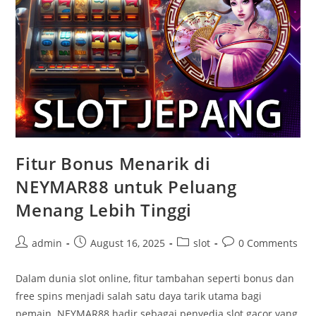
Fitur Bonus Menarik di
NEYMAR88 untuk Peluang
Menang Lebih Tinggi
Post
Post
Post
Post
admin
August 16, 2025
slot
0 Comments
author:
published:
category:
comments:
Dalam dunia slot online, fitur tambahan seperti bonus dan
free spins menjadi salah satu daya tarik utama bagi
pemain. NEYMAR88 hadir sebagai penyedia slot gacor yang