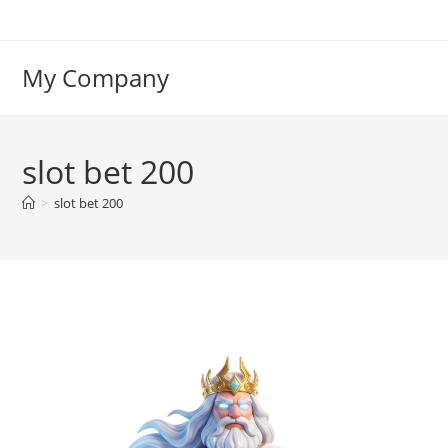
Skip
to
content
My Company
slot bet 200
>
slot bet 200