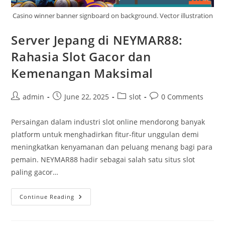
Casino winner banner signboard on background. Vector illustration
Server Jepang di NEYMAR88:
Rahasia Slot Gacor dan
Kemenangan Maksimal
Post
Post
Post
Post
admin
June 22, 2025
slot
0 Comments
author:
published:
category:
comments:
Persaingan dalam industri slot online mendorong banyak
platform untuk menghadirkan fitur-fitur unggulan demi
meningkatkan kenyamanan dan peluang menang bagi para
pemain. NEYMAR88 hadir sebagai salah satu situs slot
paling gacor…
Server
Continue Reading
Jepang
Di
NEYMAR88:
Rahasia