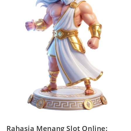
Rahasia Menang Slot Online: