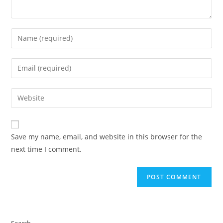
Enter
your
name
Enter
or
your
username
email
Enter
to
address
your
comment
to
website
comment
URL
Save my name, email, and website in this browser for the
(optional)
next time I comment.
Search