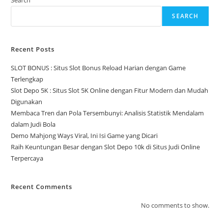
SEARCH
Recent Posts
SLOT BONUS : Situs Slot Bonus Reload Harian dengan Game
Terlengkap
Slot Depo 5K : Situs Slot 5K Online dengan Fitur Modern dan Mudah
Digunakan
Membaca Tren dan Pola Tersembunyi: Analisis Statistik Mendalam
dalam Judi Bola
Demo Mahjong Ways Viral, Ini Isi Game yang Dicari
Raih Keuntungan Besar dengan Slot Depo 10k di Situs Judi Online
Terpercaya
Recent Comments
No comments to show.