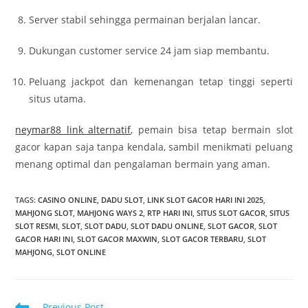
Server stabil sehingga permainan berjalan lancar.
Dukungan customer service 24 jam siap membantu.
Peluang jackpot dan kemenangan tetap tinggi seperti
situs utama.
neymar88 link alternatif
, pemain bisa tetap bermain slot
gacor kapan saja tanpa kendala, sambil menikmati peluang
menang optimal dan pengalaman bermain yang aman.
TAGS
:
CASINO ONLINE
,
DADU SLOT
,
LINK SLOT GACOR HARI INI 2025
,
MAHJONG SLOT
,
MAHJONG WAYS 2
,
RTP HARI INI
,
SITUS SLOT GACOR
,
SITUS
SLOT RESMI
,
SLOT
,
SLOT DADU
,
SLOT DADU ONLINE
,
SLOT GACOR
,
SLOT
GACOR HARI INI
,
SLOT GACOR MAXWIN
,
SLOT GACOR TERBARU
,
SLOT
MAHJONG
,
SLOT ONLINE
Read
Previous Post