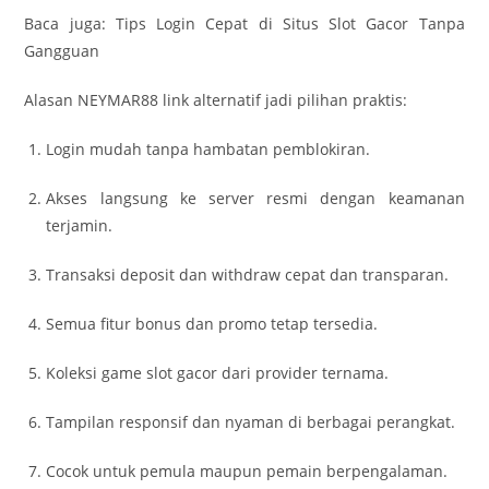
Baca juga: Tips Login Cepat di Situs Slot Gacor Tanpa
Gangguan
Alasan NEYMAR88 link alternatif jadi pilihan praktis:
Login mudah tanpa hambatan pemblokiran.
Akses langsung ke server resmi dengan keamanan
terjamin.
Transaksi deposit dan withdraw cepat dan transparan.
Semua fitur bonus dan promo tetap tersedia.
Koleksi game slot gacor dari provider ternama.
Tampilan responsif dan nyaman di berbagai perangkat.
Cocok untuk pemula maupun pemain berpengalaman.