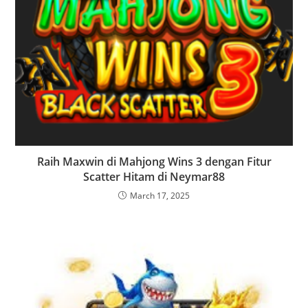
Raih Maxwin di Mahjong Wins 3 dengan Fitur
Scatter Hitam di Neymar88
March 17, 2025