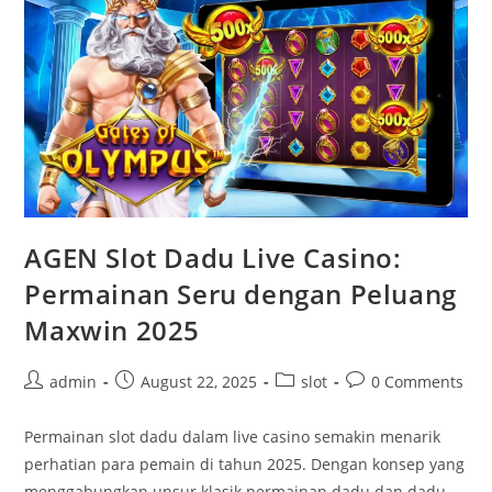
Gampang
Menang
AGEN Slot Dadu Live Casino:
Permainan Seru dengan Peluang
Maxwin 2025
Post
Post
Post
Post
admin
August 22, 2025
slot
0 Comments
author:
published:
category:
comments:
Permainan slot dadu dalam live casino semakin menarik
perhatian para pemain di tahun 2025. Dengan konsep yang
menggabungkan unsur klasik permainan dadu dan dadu