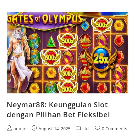
Strategi
Jitu
Menang
Scatter
Hitam
Di
2025
Neymar88: Keunggulan Slot
dengan Pilihan Bet Fleksibel
Post
Post
Post
Post
admin
August 14, 2025
slot
0 Comments
author:
published:
category:
comments: