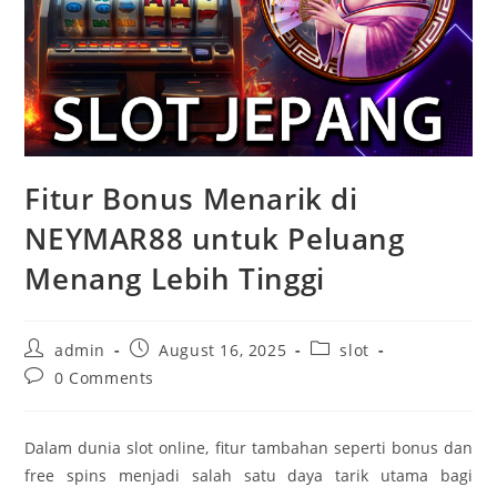
Fitur Bonus Menarik di
NEYMAR88 untuk Peluang
Menang Lebih Tinggi
Post
Post
Post
admin
August 16, 2025
slot
author:
published:
category:
Post
0 Comments
comments:
Dalam dunia slot online, fitur tambahan seperti bonus dan
free spins menjadi salah satu daya tarik utama bagi