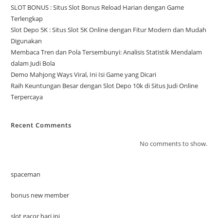
SLOT BONUS : Situs Slot Bonus Reload Harian dengan Game
Terlengkap
Slot Depo 5K : Situs Slot 5K Online dengan Fitur Modern dan Mudah
Digunakan
Membaca Tren dan Pola Tersembunyi: Analisis Statistik Mendalam
dalam Judi Bola
Demo Mahjong Ways Viral, Ini Isi Game yang Dicari
Raih Keuntungan Besar dengan Slot Depo 10k di Situs Judi Online
Terpercaya
Recent Comments
No comments to show.
spaceman
bonus new member
slot gacor hari ini