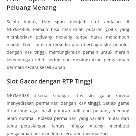
Peluang Menang
Selain bonus,
free spins
menjadi fitur andalan di
NEYMAR88. Pemain bisa menikmati putaran gratis yang
memberikan peluang menang tanpa harus menambah
modal. Free spins ini tersedia pada berbagai slot populer
dengan RTP tinggi, memungkinkan pemain untuk meraih
kemenangan lebih sering dan meningkatkan pengalaman
bermain secara keseluruhan.
Slot Gacor dengan RTP Tinggi
NEYMAR88 dikenal sebagai situs slot gacor karena
menyediakan permainan dengan
RTP tinggi
. Setiap game
dirancang agar hasil putaran adil dan peluang menang
lebih optimal. Koleksi permainan yang variatif, mulai dari
tema petualangan, fantasi, hingga mitologi, membuat
pengalaman bermain lebih seru dan memuaskan.