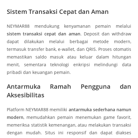
Sistem Transaksi Cepat dan Aman
NEYMAR88 mendukung kenyamanan pemain melalui
sistem transaksi cepat dan aman
. Deposit dan withdraw
dapat dilakukan melalui berbagai metode modern,
termasuk transfer bank, e-wallet, dan QRIS. Proses otomatis
memastikan saldo masuk atau keluar dalam hitungan
menit, sementara teknologi enkripsi melindungi data
pribadi dan keuangan pemain.
Antarmuka Ramah Pengguna dan
Aksesibilitas
Platform NEYMAR88 memiliki
antarmuka sederhana namun
modern
, memudahkan pemain menemukan game favorit,
memeriksa statistik kemenangan, atau melakukan transaksi
dengan mudah. Situs ini responsif dan dapat diakses