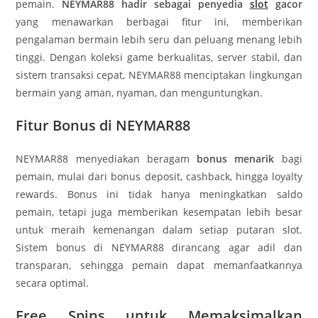
pemain.
NEYMAR88 hadir sebagai penyedia
slot
gacor
yang menawarkan berbagai fitur ini, memberikan
pengalaman bermain lebih seru dan peluang menang lebih
tinggi. Dengan koleksi game berkualitas, server stabil, dan
sistem transaksi cepat, NEYMAR88 menciptakan lingkungan
bermain yang aman, nyaman, dan menguntungkan.
Fitur Bonus di NEYMAR88
NEYMAR88 menyediakan beragam
bonus menarik
bagi
pemain, mulai dari bonus deposit, cashback, hingga loyalty
rewards. Bonus ini tidak hanya meningkatkan saldo
pemain, tetapi juga memberikan kesempatan lebih besar
untuk meraih kemenangan dalam setiap putaran slot.
Sistem bonus di NEYMAR88 dirancang agar adil dan
transparan, sehingga pemain dapat memanfaatkannya
secara optimal.
Free Spins untuk Memaksimalkan