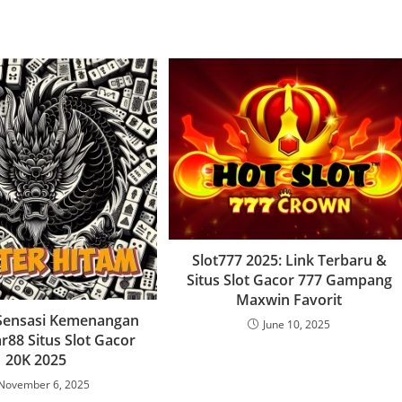
Slot777 2025: Link Terbaru &
Situs Slot Gacor 777 Gampang
Maxwin Favorit
Sensasi Kemenangan
June 10, 2025
r88 Situs Slot Gacor
20K 2025
November 6, 2025