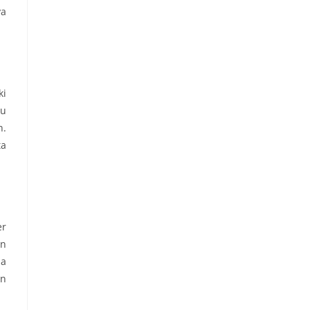
ya
ki
au
n.
ta
er
an
ja
an