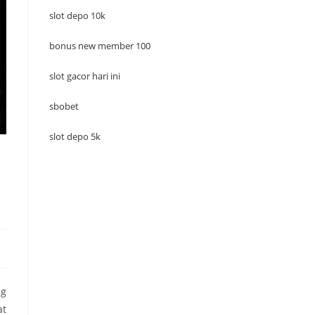
slot depo 10k
bonus new member 100
slot gacor hari ini
sbobet
slot depo 5k
ng
at