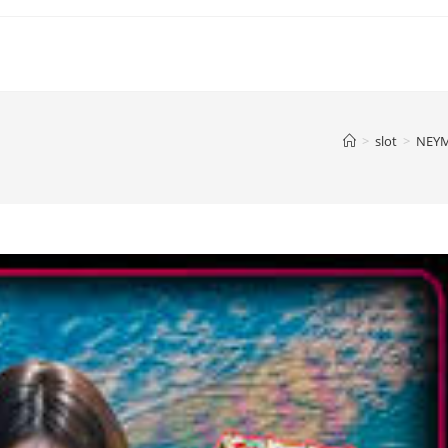
>
slot
>
NEYM