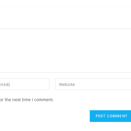
Enter
your
website
or the next time I comment.
URL
(optional)