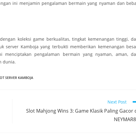
kungan ini menjamin pengalaman bermain yang nyaman dan beb
dengan koleksi game berkualitas, tingkat kemenangan tinggi, d
suk server Kamboja yang terbukti memberikan kemenangan besa
 ini menciptakan pengalaman bermain yang nyaman, aman, d
h dunia.
OT SERVER KAMBOJA
Next Post
Slot Mahjong Wins 3: Game Klasik Paling Gacor 
NEYMAR8