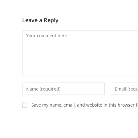
Leave a Reply
Comment
Enter
Enter
your
your
name
email
Save my name, email, and website in this browser f
or
address
username
to
to
comment
comment