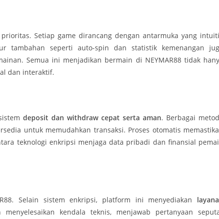
oritas. Setiap game dirancang dengan antarmuka yang intuiti
ur tambahan seperti auto-spin dan statistik kemenangan ju
ainan. Semua ini menjadikan bermain di NEYMAR88 tidak han
 dan interaktif.
sistem
deposit dan withdraw cepat serta aman
. Berbagai meto
 tersedia untuk memudahkan transaksi. Proses otomatis memastik
ara teknologi enkripsi menjaga data pribadi dan finansial pema
8. Selain sistem enkripsi, platform ini menyediakan
layan
enyelesaikan kendala teknis, menjawab pertanyaan seput