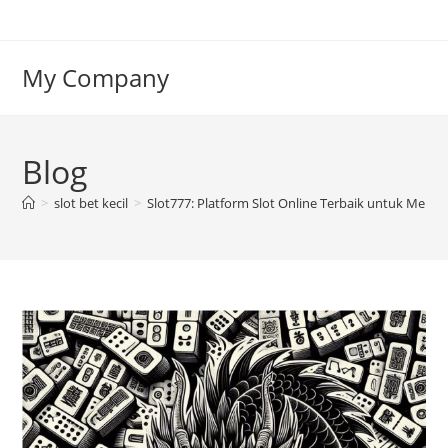
Skip
to
content
My Company
Blog
>
slot bet kecil
>
Slot777: Platform Slot Online Terbaik untuk Meng