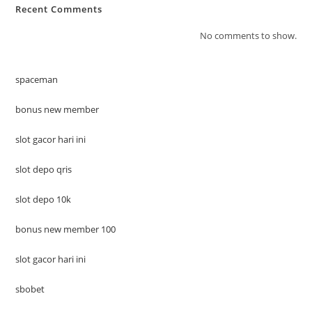
Recent Comments
No comments to show.
spaceman
bonus new member
slot gacor hari ini
slot depo qris
slot depo 10k
bonus new member 100
slot gacor hari ini
sbobet