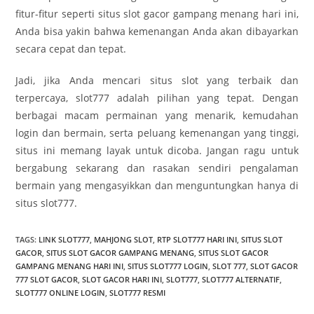
fitur-fitur seperti situs slot gacor gampang menang hari ini,
Anda bisa yakin bahwa kemenangan Anda akan dibayarkan
secara cepat dan tepat.
Jadi, jika Anda mencari situs slot yang terbaik dan
terpercaya, slot777 adalah pilihan yang tepat. Dengan
berbagai macam permainan yang menarik, kemudahan
login dan bermain, serta peluang kemenangan yang tinggi,
situs ini memang layak untuk dicoba. Jangan ragu untuk
bergabung sekarang dan rasakan sendiri pengalaman
bermain yang mengasyikkan dan menguntungkan hanya di
situs slot777.
TAGS
:
LINK SLOT777
,
MAHJONG SLOT
,
RTP SLOT777 HARI INI
,
SITUS SLOT
GACOR
,
SITUS SLOT GACOR GAMPANG MENANG
,
SITUS SLOT GACOR
GAMPANG MENANG HARI INI
,
SITUS SLOT777 LOGIN
,
SLOT 777
,
SLOT GACOR
777 SLOT GACOR
,
SLOT GACOR HARI INI
,
SLOT777
,
SLOT777 ALTERNATIF
,
SLOT777 ONLINE LOGIN
,
SLOT777 RESMI