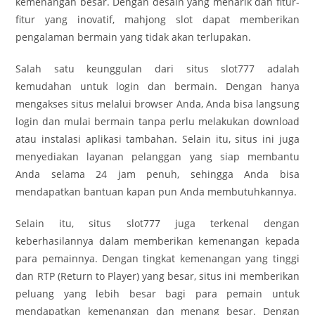
kemenangan besar. Dengan desain yang menarik dan fitur-
fitur yang inovatif, mahjong slot dapat memberikan
pengalaman bermain yang tidak akan terlupakan.
Salah satu keunggulan dari situs slot777 adalah
kemudahan untuk login dan bermain. Dengan hanya
mengakses situs melalui browser Anda, Anda bisa langsung
login dan mulai bermain tanpa perlu melakukan download
atau instalasi aplikasi tambahan. Selain itu, situs ini juga
menyediakan layanan pelanggan yang siap membantu
Anda selama 24 jam penuh, sehingga Anda bisa
mendapatkan bantuan kapan pun Anda membutuhkannya.
Selain itu, situs slot777 juga terkenal dengan
keberhasilannya dalam memberikan kemenangan kepada
para pemainnya. Dengan tingkat kemenangan yang tinggi
dan RTP (Return to Player) yang besar, situs ini memberikan
peluang yang lebih besar bagi para pemain untuk
mendapatkan kemenangan dan menang besar. Dengan