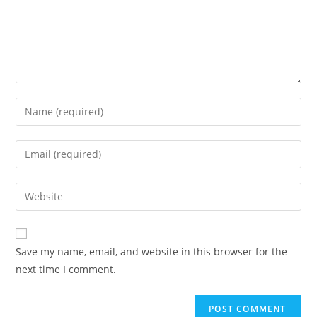
Enter
your
name
Enter
or
your
username
email
Enter
to
address
your
comment
to
website
comment
URL
Save my name, email, and website in this browser for the
(optional)
next time I comment.