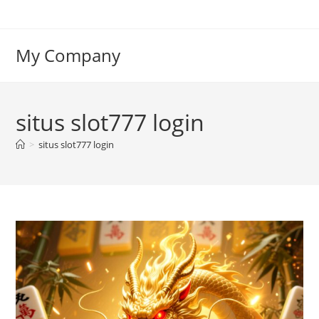
Skip
to
content
My Company
situs slot777 login
>
situs slot777 login