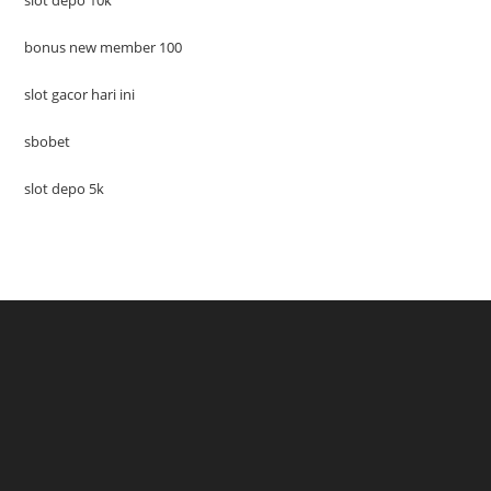
bonus new member 100
slot gacor hari ini
sbobet
slot depo 5k