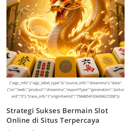
{"aigc_info":{"aigc_label_type":0,"source_info":"dreamina"},"data":
{"os":"web","product":"dreamina","exportType":"generation","pictur
eId":"0"},"trace_info":{"originItemId":"7584854103436627208"}}
Strategi Sukses Bermain Slot
Online di Situs Terpercaya