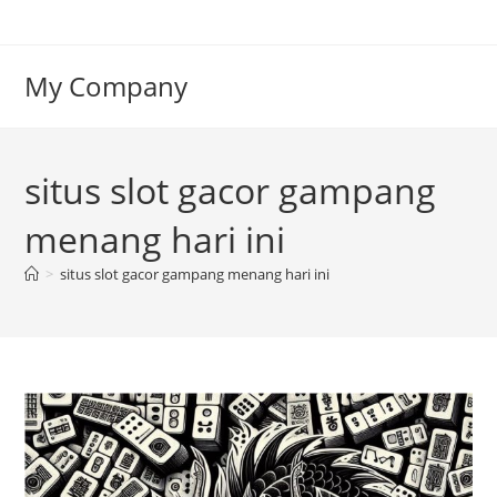
Skip
to
content
My Company
situs slot gacor gampang
menang hari ini
>
situs slot gacor gampang menang hari ini