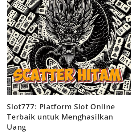
Slot777: Platform Slot Online
Terbaik untuk Menghasilkan
Uang