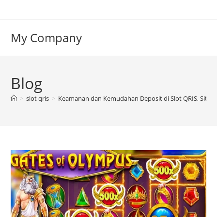
Skip
to
content
My Company
Blog
>
slot qris
>
Keamanan dan Kemudahan Deposit di Slot QRIS, Situs S