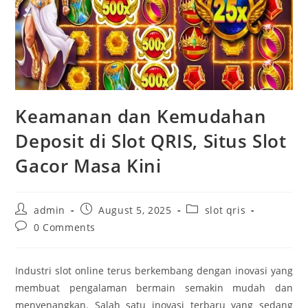
Keamanan dan Kemudahan
Deposit di Slot QRIS, Situs Slot
Gacor Masa Kini
Post
Post
Post
admin
August 5, 2025
slot qris
author:
published:
category:
Post
0 Comments
comments:
Industri slot online terus berkembang dengan inovasi yang
membuat pengalaman bermain semakin mudah dan
menyenangkan. Salah satu inovasi terbaru yang sedang