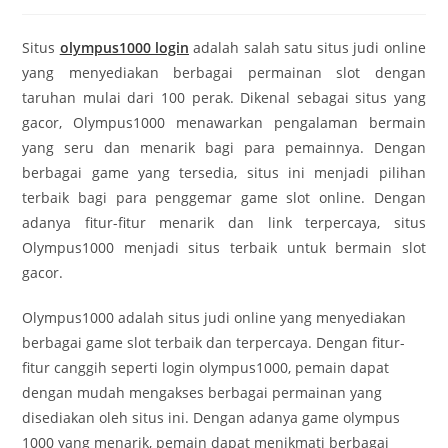
comments:
Situs
olympus1000 login
adalah salah satu situs judi online
yang menyediakan berbagai permainan slot dengan
taruhan mulai dari 100 perak. Dikenal sebagai situs yang
gacor, Olympus1000 menawarkan pengalaman bermain
yang seru dan menarik bagi para pemainnya. Dengan
berbagai game yang tersedia, situs ini menjadi pilihan
terbaik bagi para penggemar game slot online. Dengan
adanya fitur-fitur menarik dan link terpercaya, situs
Olympus1000 menjadi situs terbaik untuk bermain slot
gacor.
Olympus1000 adalah situs judi online yang menyediakan
berbagai game slot terbaik dan terpercaya. Dengan fitur-
fitur canggih seperti login olympus1000, pemain dapat
dengan mudah mengakses berbagai permainan yang
disediakan oleh situs ini. Dengan adanya game olympus
1000 yang menarik, pemain dapat menikmati berbagai