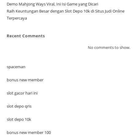
Demo Mahjong Ways Viral, Ini Isi Game yang Dicari
Raih Keuntungan Besar dengan Slot Depo 10k di Situs Judi Online
Terpercaya
Recent Comments
No comments to show.
spaceman
bonus new member
slot gacor hari ini
slot depo qris
slot depo 10k
bonus new member 100