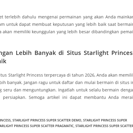
set terlebih dahulu mengenai permainan yang akan Anda mainka
lam untuk dapat membuat keputusan yang lebih baik saat bermai
da akan memiliki keunggulan yang lebih besar dibandingkan pema
an Lebih Banyak di Situs Starlight Princes
aik
itus Starlight Princess terpercaya di tahun 2026, Anda akan memili
h banyak. Jangan ragu untuk daftar dan mulai bermain di situs i
g seru dan menguntungkan. Ingatlah untuk selalu bermain deng
a persiapkan. Semoga artikel ini dapat membantu Anda mera
INCESS
,
STARLIGHT PRINCESS SUPER SCATTER DEMO
,
STARLIGHT PRINCESS SUPER
ARLIGHT PRINCESS SUPER SCATTER PRAGMATIC
,
STARLIGHT PRINCESS SUPER SCATTE