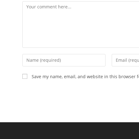
Comment
Enter
Enter
your
your
name
email
Save my name, email, and website in this browser f
or
address
username
to
to
comment
comment