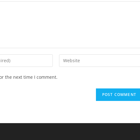
Enter
your
website
or the next time I comment.
URL
(optional)