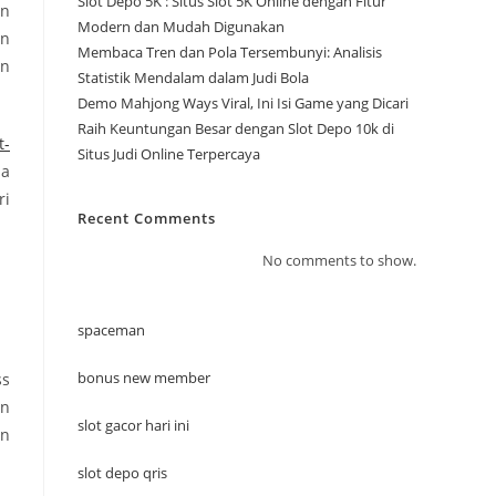
Slot Depo 5K : Situs Slot 5K Online dengan Fitur
an
Modern dan Mudah Digunakan
an
Membaca Tren dan Pola Tersembunyi: Analisis
an
Statistik Mendalam dalam Judi Bola
Demo Mahjong Ways Viral, Ini Isi Game yang Dicari
Raih Keuntungan Besar dengan Slot Depo 10k di
t-
Situs Judi Online Terpercaya
da
ri
Recent Comments
No comments to show.
spaceman
bonus new member
ss
an
slot gacor hari ini
an
slot depo qris