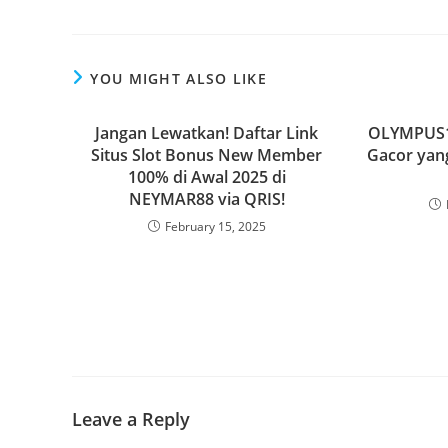
YOU MIGHT ALSO LIKE
Jangan Lewatkan! Daftar Link
OLYMPUS10
Situs Slot Bonus New Member
Gacor ya
100% di Awal 2025 di
NEYMAR88 via QRIS!
February 15, 2025
Leave a Reply