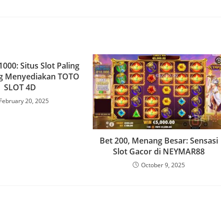
00: Situs Slot Paling
ng Menyediakan TOTO
SLOT 4D
February 20, 2025
Bet 200, Menang Besar: Sensasi
Slot Gacor di NEYMAR88
October 9, 2025