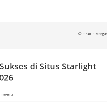
>
slot
>
Mengung
kses di Situs Starlight
2026
omments
ts: