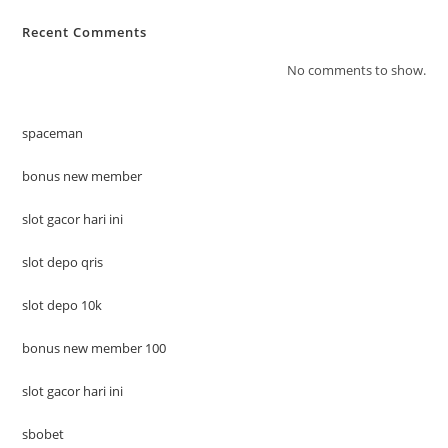
Recent Comments
No comments to show.
spaceman
bonus new member
slot gacor hari ini
slot depo qris
slot depo 10k
bonus new member 100
slot gacor hari ini
sbobet