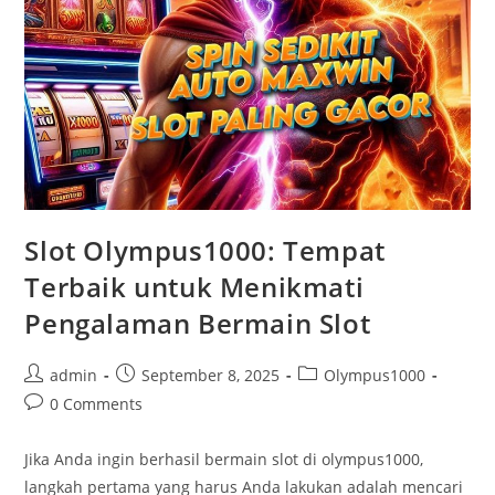
Slot Olympus1000: Tempat
Terbaik untuk Menikmati
Pengalaman Bermain Slot
Post
Post
Post
admin
September 8, 2025
Olympus1000
author:
published:
category:
Post
0 Comments
comments:
Jika Anda ingin berhasil bermain slot di olympus1000,
langkah pertama yang harus Anda lakukan adalah mencari