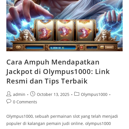
Cara Ampuh Mendapatkan
Jackpot di Olympus1000: Link
Resmi dan Tips Terbaik
Post
Post
Post
admin
October 13, 2025
Olympus1000
author:
published:
category:
Post
0 Comments
comments:
Olympus1000, sebuah permainan slot yang telah menjadi
populer di kalangan pemain judi online. olympus1000