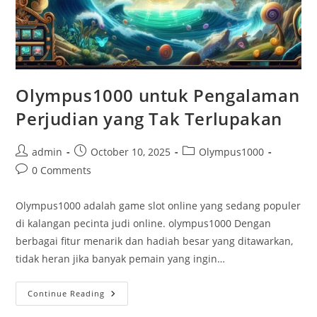
Olympus1000 untuk Pengalaman
Perjudian yang Tak Terlupakan
Post
Post
Post
admin
October 10, 2025
Olympus1000
author:
published:
category:
Post
0 Comments
comments:
Olympus1000 adalah game slot online yang sedang populer
di kalangan pecinta judi online. olympus1000 Dengan
berbagai fitur menarik dan hadiah besar yang ditawarkan,
tidak heran jika banyak pemain yang ingin…
Olympus1000
Continue Reading
Untuk
Pengalaman