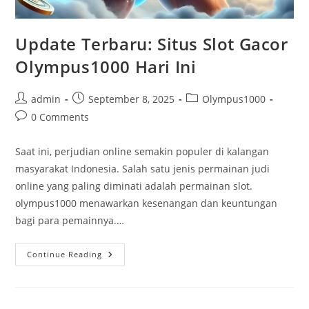
Update Terbaru: Situs Slot Gacor
Olympus1000 Hari Ini
Post
Post
Post
admin
September 8, 2025
Olympus1000
author:
published:
category:
Post
0 Comments
comments:
Saat ini, perjudian online semakin populer di kalangan
masyarakat Indonesia. Salah satu jenis permainan judi
online yang paling diminati adalah permainan slot.
olympus1000 menawarkan kesenangan dan keuntungan
bagi para pemainnya.…
Update
Continue Reading
Terbaru:
Situs
Slot
Gacor
Olympus1000