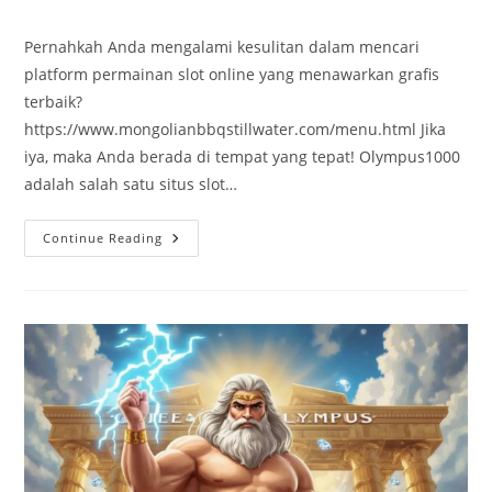
comments:
Pernahkah Anda mengalami kesulitan dalam mencari
platform permainan slot online yang menawarkan grafis
terbaik?
https://www.mongolianbbqstillwater.com/menu.html Jika
iya, maka Anda berada di tempat yang tepat! Olympus1000
adalah salah satu situs slot…
Coba
Continue Reading
Demo
Slot
Olympus1000:
Pengalaman
Bermain
Yang
Tak
Terlupakan