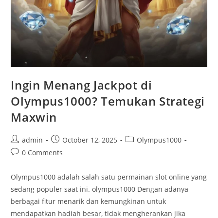
Ingin Menang Jackpot di
Olympus1000? Temukan Strategi
Maxwin
Post
Post
Post
admin
October 12, 2025
Olympus1000
author:
published:
category:
Post
0 Comments
comments:
Olympus1000 adalah salah satu permainan slot online yang
sedang populer saat ini. olympus1000 Dengan adanya
berbagai fitur menarik dan kemungkinan untuk
mendapatkan hadiah besar, tidak mengherankan jika