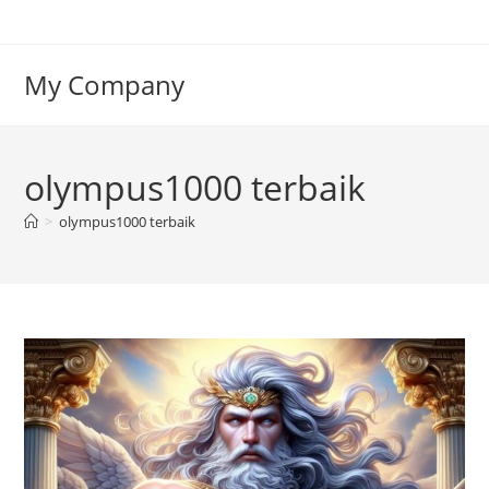
Skip
to
content
My Company
olympus1000 terbaik
>
olympus1000 terbaik