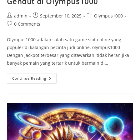
Gendut di Olympus1000
Post
Post
Post
admin
September 10, 2025
Olympus1000
author:
published:
category:
Post
0 Comments
comments:
Olympus1000 adalah salah satu game slot online yang
populer di kalangan pecinta judi online. olympus1000
Dengan jackpot terbesar yang ditawarkan, tidak heran jika
banyak pemain yang tertarik untuk bermain di…
Cara
Continue Reading
Mudah
Membuat
Dompet
Gendut
Di
Olympus1000