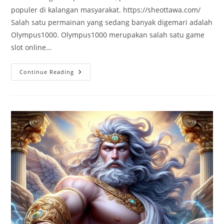
populer di kalangan masyarakat. https://sheottawa.com/
Salah satu permainan yang sedang banyak digemari adalah
Olympus1000. Olympus1000 merupakan salah satu game
slot online…
Bermain
Continue Reading
Dengan
Lebih
Baik:
Tips
Menang
Di
Olympus1000