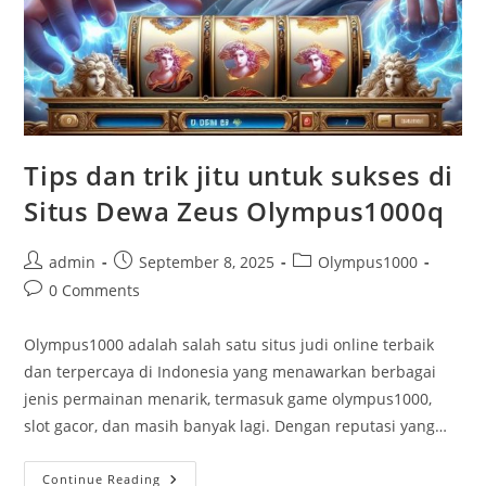
Tips dan trik jitu untuk sukses di
Situs Dewa Zeus Olympus1000q
Post
Post
Post
admin
September 8, 2025
Olympus1000
author:
published:
category:
Post
0 Comments
comments:
Olympus1000 adalah salah satu situs judi online terbaik
dan terpercaya di Indonesia yang menawarkan berbagai
jenis permainan menarik, termasuk game olympus1000,
slot gacor, dan masih banyak lagi. Dengan reputasi yang…
Tips
Continue Reading