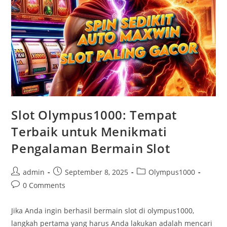
Slot Olympus1000: Tempat
Terbaik untuk Menikmati
Pengalaman Bermain Slot
Post
Post
Post
admin
September 8, 2025
Olympus1000
author:
published:
category:
Post
0 Comments
comments:
Jika Anda ingin berhasil bermain slot di olympus1000,
langkah pertama yang harus Anda lakukan adalah mencari