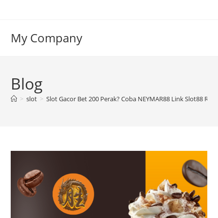
Skip
to
content
My Company
Blog
>
slot
>
Slot Gacor Bet 200 Perak? Coba NEYMAR88 Link Slot88 Resmi