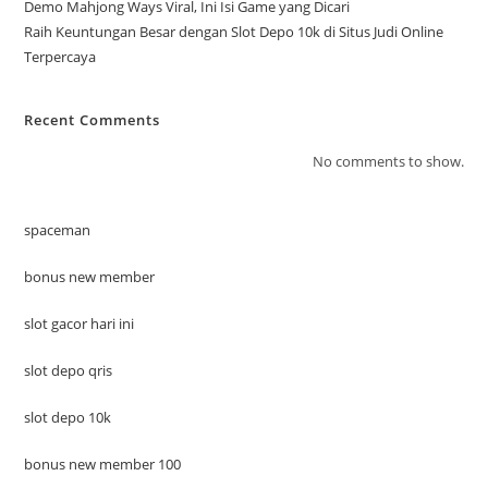
Demo Mahjong Ways Viral, Ini Isi Game yang Dicari
Raih Keuntungan Besar dengan Slot Depo 10k di Situs Judi Online
Terpercaya
Recent Comments
No comments to show.
spaceman
bonus new member
slot gacor hari ini
slot depo qris
slot depo 10k
bonus new member 100