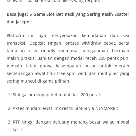
khawatir soal koneksi atau akses yang terputus.
Baca juga: 5 Game Slot Bet Kecil yang Sering Kasih Scatter
dan Jackpot!
Platform ini juga menyediakan kemudahan dari sisi
transaksi. Deposit ringan, proses withdraw cepat, serta
tampilan user-friendly membuat pengalaman bermain
makin praktis. Bahkan dengan modal receh 200 perak pun,
pemain tetap punya kesempatan besar untuk meraih
kemenangan lewat fitur free spin, wild, dan multiplier yang
sering muncul di game pilihan.
Slot gacor dengan bet mulai dari 200 perak
Akses mudah lewat link resmi Slot88 via NEYMAR88
RTP tinggi dengan peluang menang besar walau modal
kecil