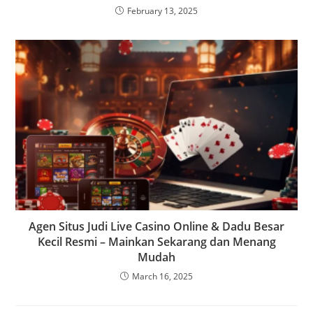
February 13, 2025
Agen Situs Judi Live Casino Online & Dadu Besar
Kecil Resmi – Mainkan Sekarang dan Menang
Mudah
March 16, 2025