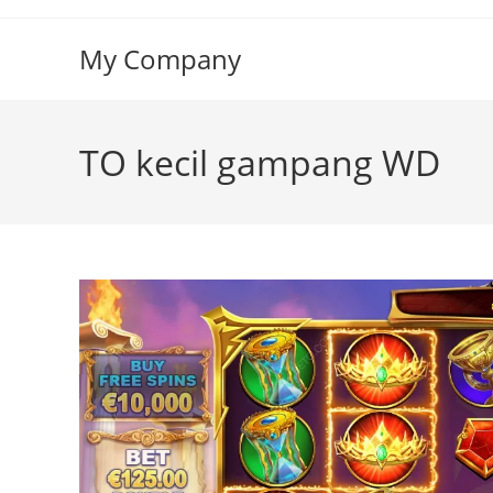
Skip
to
My Company
content
TO kecil gampang WD