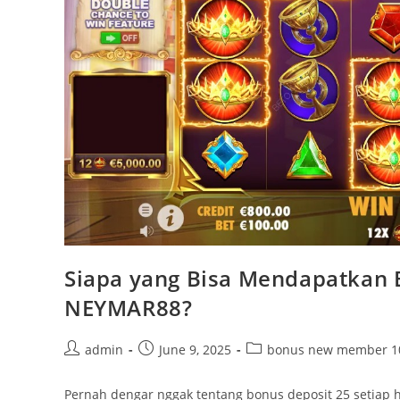
Siapa yang Bisa Mendapatkan B
NEYMAR88?
Post
Post
Post
admin
June 9, 2025
bonus new member 1
author:
published:
category:
Pernah dengar nggak tentang bonus deposit 25 setiap h