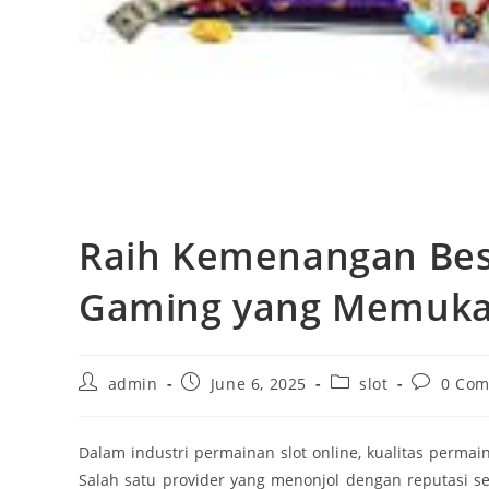
Raih Kemenangan Besa
Gaming yang Memuk
Post
Post
Post
Post
admin
June 6, 2025
slot
0 Co
author:
published:
category:
comments
Dalam industri permainan slot online, kualitas permai
Salah satu provider yang menonjol dengan reputasi se