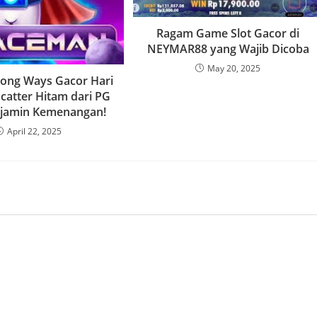
Ragam Game Slot Gacor di
NEYMAR88 yang Wajib Dicoba
May 20, 2025
jong Ways Gacor Hari
 Scatter Hitam dari PG
njamin Kemenangan!
April 22, 2025