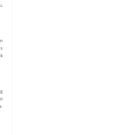
u,
in
is
ik
ng
pi
a-