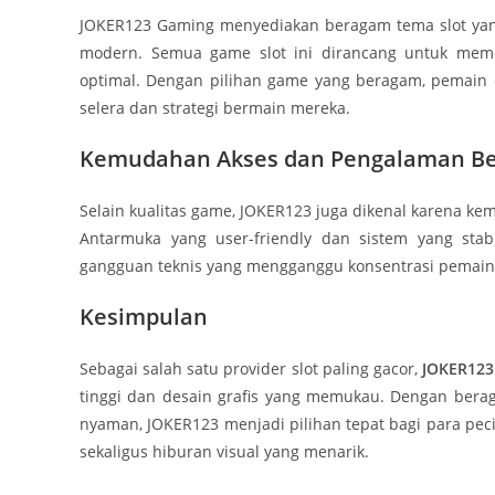
JOKER123 Gaming menyediakan beragam tema slot yang 
modern. Semua game slot ini dirancang untuk mem
optimal. Dengan pilihan game yang beragam, pemain
selera dan strategi bermain mereka.
Kemudahan Akses dan Pengalaman B
Selain kualitas game, JOKER123 juga dikenal karena k
Antarmuka yang user-friendly dan sistem yang sta
gangguan teknis yang mengganggu konsentrasi pemain
Kesimpulan
Sebagai salah satu provider slot paling gacor,
JOKER123
tinggi dan desain grafis yang memukau. Dengan berag
nyaman, JOKER123 menjadi pilihan tepat bagi para pe
sekaligus hiburan visual yang menarik.