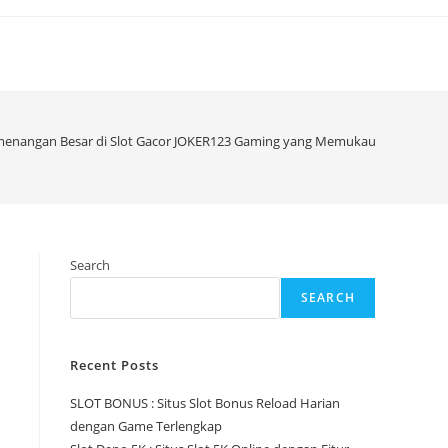
menangan Besar di Slot Gacor JOKER123 Gaming yang Memukau
Search
SEARCH
Recent Posts
SLOT BONUS : Situs Slot Bonus Reload Harian
dengan Game Terlengkap