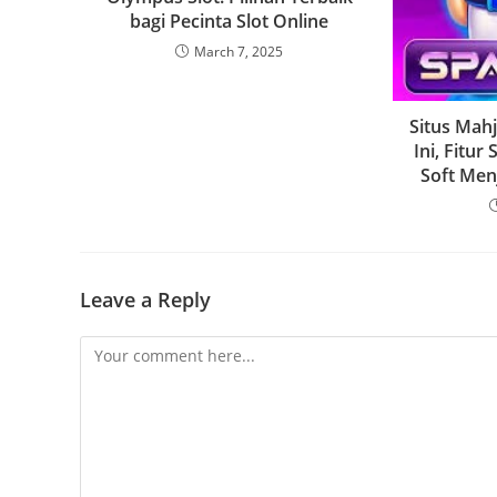
bagi Pecinta Slot Online
March 7, 2025
Situs Mah
Ini, Fitur
Soft Me
Leave a Reply
Comment