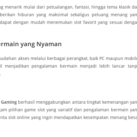
menarik mulai dari petualangan, fantasi, hingga tema klasik d
berikan hiburan yang maksimal sekaligus peluang menang ya
 dapat dengan mudah menemukan slot favorit yang sesuai deng
ermain yang Nyaman
emudahan akses melalui berbagai perangkat, baik PC maupun mobil
bil menjadikan pengalaman bermain menjadi lebih lancar tan
.
 Gaming
berhasil menggabungkan antara tingkat kemenangan ya
am pilihan game slot yang variatif dan pengalaman bermain ya
cinta slot online yang ingin mendapatkan kesempatan menang bes