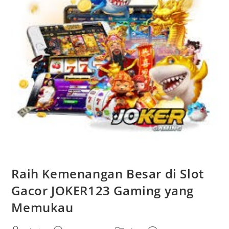
Raih Kemenangan Besar di Slot
Gacor JOKER123 Gaming yang
Memukau