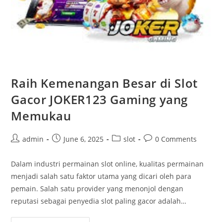
Raih Kemenangan Besar di Slot
Gacor JOKER123 Gaming yang
Memukau
Post
Post
Post
Post
admin
June 6, 2025
slot
0 Comments
author:
published:
category:
comments:
Dalam industri permainan slot online, kualitas permainan
menjadi salah satu faktor utama yang dicari oleh para
pemain. Salah satu provider yang menonjol dengan
reputasi sebagai penyedia slot paling gacor adalah…