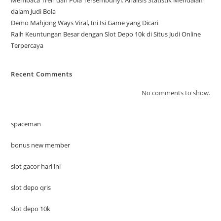
dalam Judi Bola
Demo Mahjong Ways Viral, Ini Isi Game yang Dicari
Raih Keuntungan Besar dengan Slot Depo 10k di Situs Judi Online
Terpercaya
Recent Comments
No comments to show.
spaceman
bonus new member
slot gacor hari ini
slot depo qris
slot depo 10k