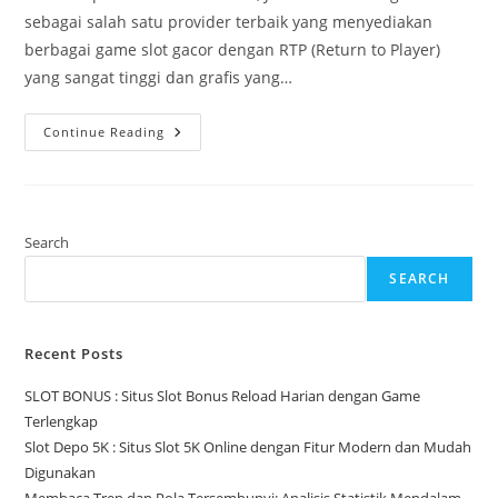
sebagai salah satu provider terbaik yang menyediakan
berbagai game slot gacor dengan RTP (Return to Player)
yang sangat tinggi dan grafis yang…
JOKER123
Continue Reading
Gaming:
Provider
Slot
Dengan
RTP
Tinggi
Yang
Search
Bisa
Anda
SEARCH
Mainkan
Di
OLYMPUS1000
Recent Posts
SLOT BONUS : Situs Slot Bonus Reload Harian dengan Game
Terlengkap
Slot Depo 5K : Situs Slot 5K Online dengan Fitur Modern dan Mudah
Digunakan
Membaca Tren dan Pola Tersembunyi: Analisis Statistik Mendalam