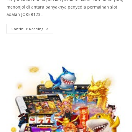
menonjol di antara banyaknya penyedia permainan slot
adalah JOKER123…
Game
Continue Reading
Slot
JOKER123
Yang
Gacor
Dengan
Tampilan
Grafis
Memukau