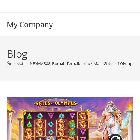
Skip
to
content
My Company
Blog
>
slot
>
NEYMAR88, Rumah Terbaik untuk Main Gates of Olympus d