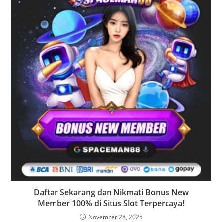
Daftar Sekarang dan Nikmati Bonus New
Member 100% di Situs Slot Terpercaya!
November 28, 2025