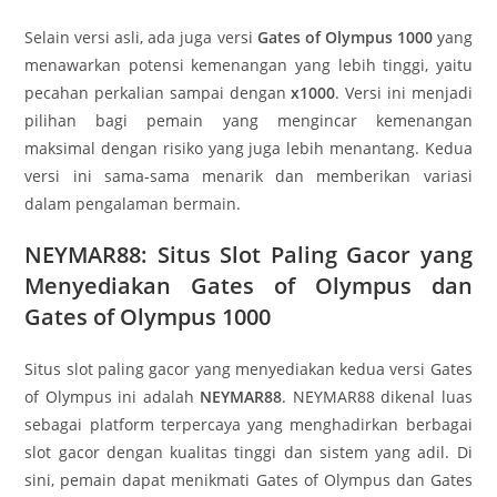
Selain versi asli, ada juga versi
Gates of Olympus 1000
yang
menawarkan potensi kemenangan yang lebih tinggi, yaitu
pecahan perkalian sampai dengan
x1000
. Versi ini menjadi
pilihan bagi pemain yang mengincar kemenangan
maksimal dengan risiko yang juga lebih menantang. Kedua
versi ini sama-sama menarik dan memberikan variasi
dalam pengalaman bermain.
NEYMAR88: Situs Slot Paling Gacor yang
Menyediakan Gates of Olympus dan
Gates of Olympus 1000
Situs slot paling gacor yang menyediakan kedua versi Gates
of Olympus ini adalah
NEYMAR88
. NEYMAR88 dikenal luas
sebagai platform terpercaya yang menghadirkan berbagai
slot gacor dengan kualitas tinggi dan sistem yang adil. Di
sini, pemain dapat menikmati Gates of Olympus dan Gates