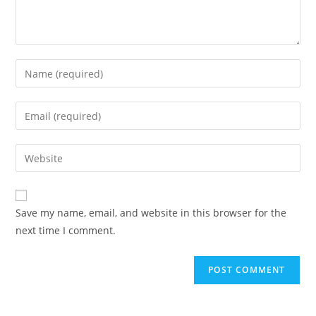
Enter
your
name
Enter
or
your
username
email
Enter
to
address
your
comment
to
website
comment
URL
Save my name, email, and website in this browser for the
(optional)
next time I comment.