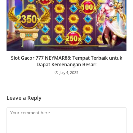
Slot Gacor 777 NEYMAR88: Tempat Terbaik untuk
Dapat Kemenangan Besar!
July 4, 2025
Leave a Reply
Comment