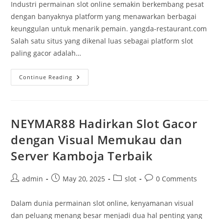
Industri permainan slot online semakin berkembang pesat
dengan banyaknya platform yang menawarkan berbagai
keunggulan untuk menarik pemain. yangda-restaurant.com
Salah satu situs yang dikenal luas sebagai platform slot
paling gacor adalah…
Desain
Continue Reading
Grafis
Menawan
Dan
Slot
Gacor
Di
NEYMAR88 Hadirkan Slot Gacor
NEYMAR88
Server
dengan Visual Memukau dan
Kamboja
Server Kamboja Terbaik
Post
Post
Post
Post
admin
May 20, 2025
slot
0 Comments
author:
published:
category:
comments:
Dalam dunia permainan slot online, kenyamanan visual
dan peluang menang besar menjadi dua hal penting yang