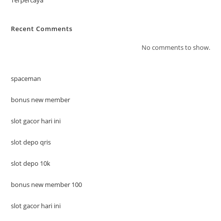
Recent Comments
No comments to show.
spaceman
bonus new member
slot gacor hari ini
slot depo qris
slot depo 10k
bonus new member 100
slot gacor hari ini