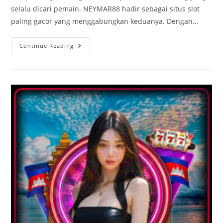
selalu dicari pemain. NEYMAR88 hadir sebagai situs slot
paling gacor yang menggabungkan keduanya. Dengan…
NEYMAR88
Continue Reading
Hadirkan
Slot
Gacor
Dengan
Visual
Memukau
Dan
Server
Kamboja
Terbaik