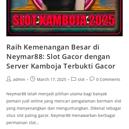
Raih Kemenangan Besar di
Neymar88: Slot Gacor dengan
Server Kamboja Terbukti Gacor
Post
Post
Post
Post
admin
March 17, 2025
slot
0 Comments
author:
published:
category:
comments:
Neymar88 telah menjadi pilihan utama bagi banyak
pemain judi online yang mencari pengalaman bermain slot
yang menyenangkan dan menguntungkan. Dikenal sebagai
situs slot paling gacor, Neymar88 menawarkan berbagai
permainan slot…