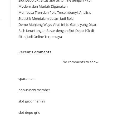
Slot Depo 5K : Situs Slot 5K Online dengan Fitur
Modern dan Mudah Digunakan
Membaca Tren dan Pola Tersembunyi: Analisis
Statistik Mendalam dalam Judi Bola
Demo Mahjong Ways Viral, Ini Isi Game yang Dicari
Raih Keuntungan Besar dengan Slot Depo 10k di
Situs Judi Online Terpercaya
Recent Comments
No comments to show.
spaceman
bonus new member
slot gacor hari ini
slot depo qris