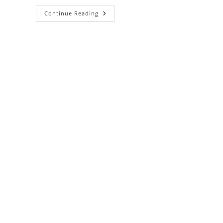
Mengungkap
Continue Reading
Rahasia
Sukses
Di
Situs
Starlight
Princess
Terpercaya
2026