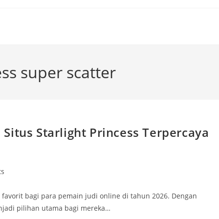
ess super scatter
Situs Starlight Princess Terpercaya
ts
t favorit bagi para pemain judi online di tahun 2026. Dengan
enjadi pilihan utama bagi mereka…