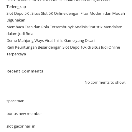
Terlengkap
Slot Depo 5K : Situs Slot 5K Online dengan Fitur Modern dan Mudah
Digunakan
Membaca Tren dan Pola Tersembunyi: Analisis Statistik Mendalam
dalam Judi Bola
Demo Mahjong Ways Viral, Ini Isi Game yang Dicari
Raih Keuntungan Besar dengan Slot Depo 10k di Situs Judi Online
Terpercaya
Recent Comments
No comments to show.
spaceman
bonus new member
slot gacor hari ini