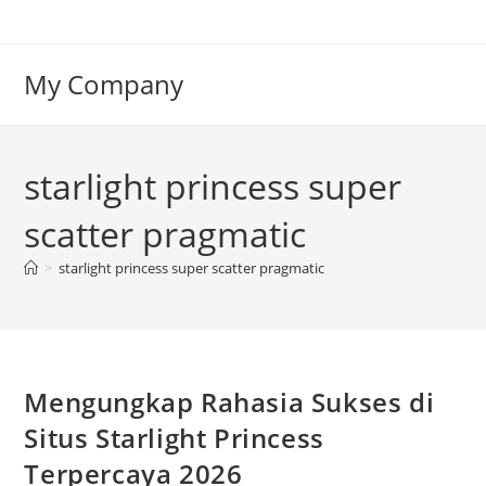
Skip
to
content
My Company
starlight princess super
scatter pragmatic
>
starlight princess super scatter pragmatic
Mengungkap Rahasia Sukses di
Situs Starlight Princess
Terpercaya 2026