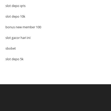
slot depo qris
slot depo 10k
bonus new member 100
slot gacor hari ini
sbobet
slot depo 5k