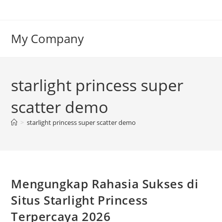
Skip
to
content
My Company
starlight princess super
scatter demo
>
starlight princess super scatter demo
Mengungkap Rahasia Sukses di
Situs Starlight Princess
Terpercaya 2026