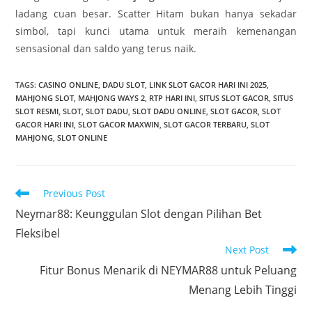
ladang cuan besar. Scatter Hitam bukan hanya sekadar
simbol, tapi kunci utama untuk meraih kemenangan
sensasional dan saldo yang terus naik.
TAGS
:
CASINO ONLINE
,
DADU SLOT
,
LINK SLOT GACOR HARI INI 2025
,
MAHJONG SLOT
,
MAHJONG WAYS 2
,
RTP HARI INI
,
SITUS SLOT GACOR
,
SITUS
SLOT RESMI
,
SLOT
,
SLOT DADU
,
SLOT DADU ONLINE
,
SLOT GACOR
,
SLOT
GACOR HARI INI
,
SLOT GACOR MAXWIN
,
SLOT GACOR TERBARU
,
SLOT
MAHJONG
,
SLOT ONLINE
Read
Previous Post
more
Neymar88: Keunggulan Slot dengan Pilihan Bet
articles
Fleksibel
Next Post
Fitur Bonus Menarik di NEYMAR88 untuk Peluang
Menang Lebih Tinggi