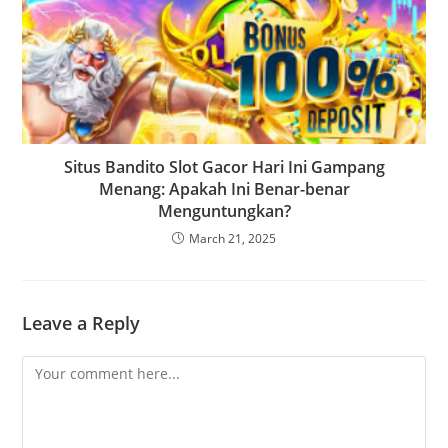
Situs Bandito Slot Gacor Hari Ini Gampang
Menang: Apakah Ini Benar-benar
Menguntungkan?
March 21, 2025
Leave a Reply
Comment