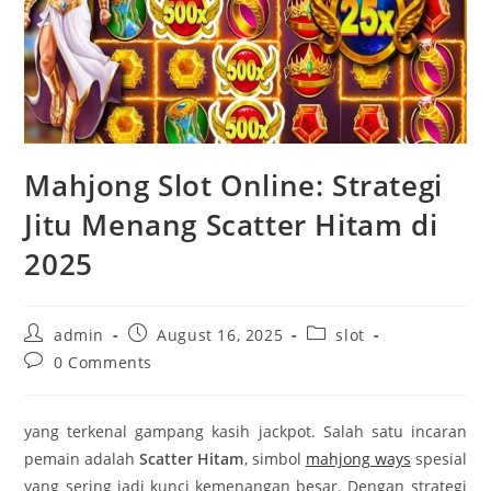
Mahjong Slot Online: Strategi
Jitu Menang Scatter Hitam di
2025
Post
Post
Post
admin
August 16, 2025
slot
author:
published:
category:
Post
0 Comments
comments:
yang terkenal gampang kasih jackpot. Salah satu incaran
pemain adalah
Scatter Hitam
, simbol
mahjong ways
spesial
yang sering jadi kunci kemenangan besar. Dengan strategi