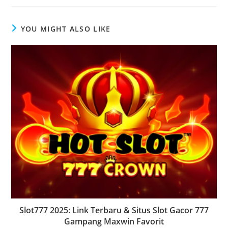
YOU MIGHT ALSO LIKE
Slot777 2025: Link Terbaru & Situs Slot Gacor 777
Gampang Maxwin Favorit