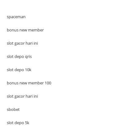
spaceman
bonus new member
slot gacor hari ini
slot depo qris
slot depo 10k
bonus new member 100
slot gacor hari ini
sbobet
slot depo 5k