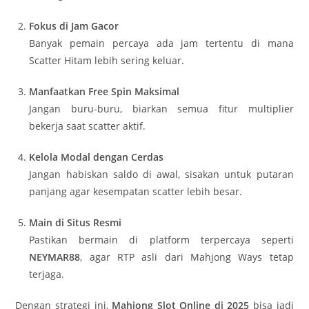
Fokus di Jam Gacor
Banyak pemain percaya ada jam tertentu di mana
Scatter Hitam lebih sering keluar.
Manfaatkan Free Spin Maksimal
Jangan buru-buru, biarkan semua fitur multiplier
bekerja saat scatter aktif.
Kelola Modal dengan Cerdas
Jangan habiskan saldo di awal, sisakan untuk putaran
panjang agar kesempatan scatter lebih besar.
Main di Situs Resmi
Pastikan bermain di platform terpercaya seperti
NEYMAR88
, agar RTP asli dari Mahjong Ways tetap
terjaga.
Dengan strategi ini,
Mahjong Slot Online di 2025
bisa jadi