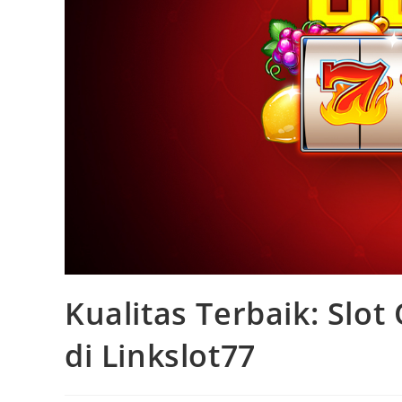
Kualitas Terbaik: Slot
di Linkslot77