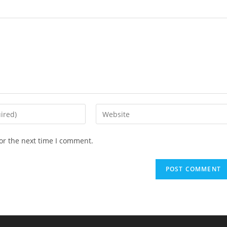
Enter
your
website
or the next time I comment.
URL
(optional)