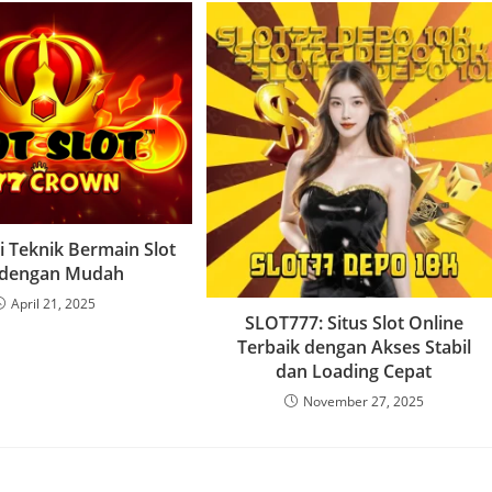
 Teknik Bermain Slot
 dengan Mudah
April 21, 2025
SLOT777: Situs Slot Online
Terbaik dengan Akses Stabil
dan Loading Cepat
November 27, 2025