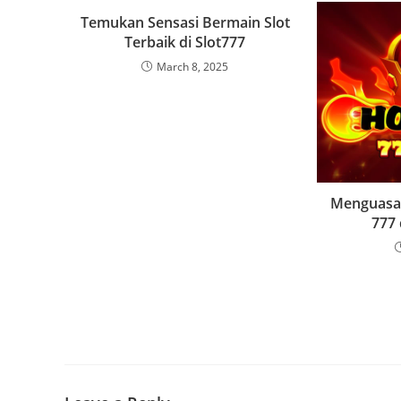
Temukan Sensasi Bermain Slot
Terbaik di Slot777
March 8, 2025
Menguasai
777