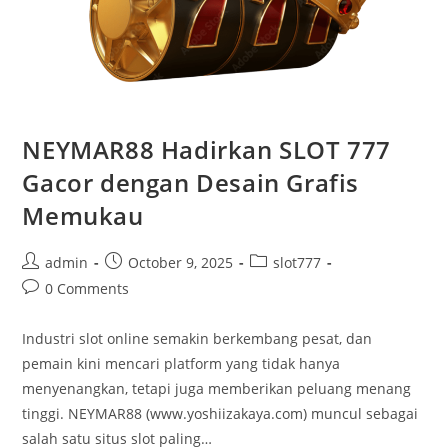
NEYMAR88 Hadirkan SLOT 777
Gacor dengan Desain Grafis
Memukau
Post
Post
Post
admin
October 9, 2025
slot777
author:
published:
category:
Post
0 Comments
comments:
Industri slot online semakin berkembang pesat, dan
pemain kini mencari platform yang tidak hanya
menyenangkan, tetapi juga memberikan peluang menang
tinggi. NEYMAR88 (www.yoshiizakaya.com) muncul sebagai
salah satu situs slot paling…