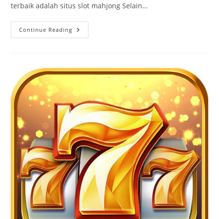
terbaik adalah situs slot mahjong Selain…
Menemukan
Continue Reading
Keberuntungan
Besar
Di
Slot
Gacor
777