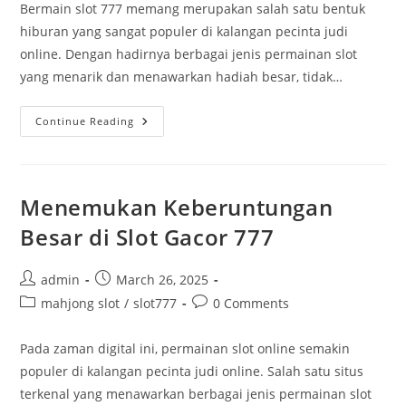
Bermain slot 777 memang merupakan salah satu bentuk
hiburan yang sangat populer di kalangan pecinta judi
online. Dengan hadirnya berbagai jenis permainan slot
yang menarik dan menawarkan hadiah besar, tidak…
Menguasai
Continue Reading
Teknik
Bermain
Slot
777
Dengan
Mudah
Menemukan Keberuntungan
Besar di Slot Gacor 777
Post
Post
admin
March 26, 2025
author:
published:
Post
Post
mahjong slot
/
slot777
0 Comments
category:
comments:
Pada zaman digital ini, permainan slot online semakin
populer di kalangan pecinta judi online. Salah satu situs
terkenal yang menawarkan berbagai jenis permainan slot