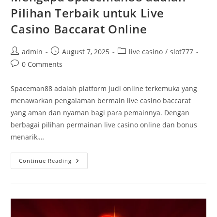
Pilihan Terbaik untuk Live
Casino Baccarat Online
Post
Post
Post
admin
August 7, 2025
live casino
/
slot777
author:
published:
category:
Post
0 Comments
comments:
Spaceman88 adalah platform judi online terkemuka yang
menawarkan pengalaman bermain live casino baccarat
yang aman dan nyaman bagi para pemainnya. Dengan
berbagai pilihan permainan live casino online dan bonus
menarik,…
Mengapa
Continue Reading
Spaceman88
Adalah
Pilihan
Terbaik
Untuk
Live
Casino
Baccarat