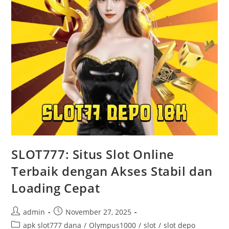
SLOT777: Situs Slot Online
Terbaik dengan Akses Stabil dan
Loading Cepat
Post
Post
admin
November 27, 2025
author:
published:
Post
apk slot777 dana
/
Olympus1000
/
slot
/
slot depo