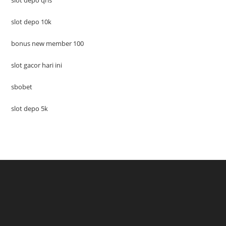
slot depo qris
slot depo 10k
bonus new member 100
slot gacor hari ini
sbobet
slot depo 5k