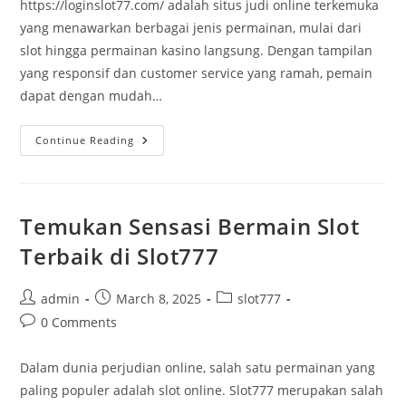
https://loginslot77.com/ adalah situs judi online terkemuka
yang menawarkan berbagai jenis permainan, mulai dari
slot hingga permainan kasino langsung. Dengan tampilan
yang responsif dan customer service yang ramah, pemain
dapat dengan mudah…
Rahasia
Continue Reading
Keberhasilan
Di
Dunia
Judi
Online:
Loginslot77
Temukan Sensasi Bermain Slot
Penghubung
Terbaik
Terbaik di Slot777
Post
Post
Post
admin
March 8, 2025
slot777
author:
published:
category:
Post
0 Comments
comments:
Dalam dunia perjudian online, salah satu permainan yang
paling populer adalah slot online. Slot777 merupakan salah