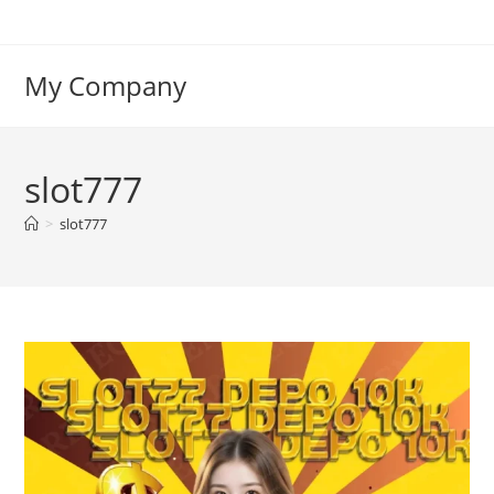
Skip
to
content
My Company
slot777
>
slot777