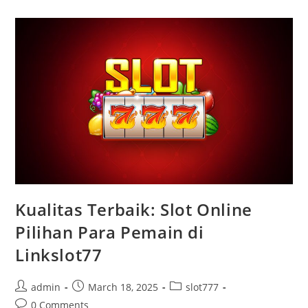
Dari
Slot777link
Untuk
Para
Penjudi
Online
Kualitas Terbaik: Slot Online
Pilihan Para Pemain di
Linkslot77
Post
Post
Post
admin
March 18, 2025
slot777
author:
published:
category:
Post
0 Comments