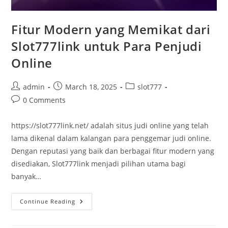
Fitur Modern yang Memikat dari
Slot777link untuk Para Penjudi
Online
Post
Post
Post
admin
March 18, 2025
slot777
author:
published:
category:
Post
0 Comments
comments:
https://slot777link.net/ adalah situs judi online yang telah
lama dikenal dalam kalangan para penggemar judi online.
Dengan reputasi yang baik dan berbagai fitur modern yang
disediakan, Slot777link menjadi pilihan utama bagi
banyak…
Fitur
Continue Reading
Modern
Yang
Memikat