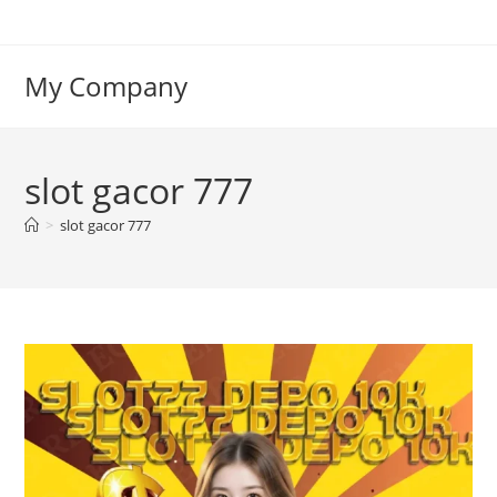
Skip
to
content
My Company
slot gacor 777
>
slot gacor 777