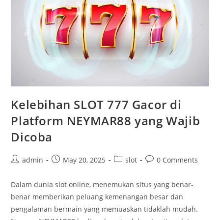
Kelebihan SLOT 777 Gacor di
Platform NEYMAR88 yang Wajib
Dicoba
Post
Post
Post
Post
admin
May 20, 2025
slot
0 Comments
author:
published:
category:
comments:
Dalam dunia slot online, menemukan situs yang benar-
benar memberikan peluang kemenangan besar dan
pengalaman bermain yang memuaskan tidaklah mudah.