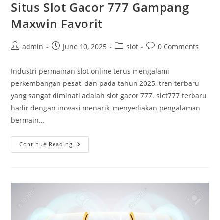
Situs Slot Gacor 777 Gampang
Maxwin Favorit
Post
Post
Post
Post
admin
June 10, 2025
slot
0 Comments
author:
published:
category:
comments:
Industri permainan slot online terus mengalami
perkembangan pesat, dan pada tahun 2025, tren terbaru
yang sangat diminati adalah slot gacor 777. slot777 terbaru
hadir dengan inovasi menarik, menyediakan pengalaman
bermain…
Slot777
Continue Reading
2025:
Link
Terbaru
&
Situs
Slot
Gacor
777
Gampang
Maxwin
Favorit