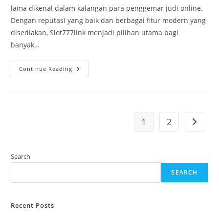
lama dikenal dalam kalangan para penggemar judi online.
Dengan reputasi yang baik dan berbagai fitur modern yang
disediakan, Slot777link menjadi pilihan utama bagi
banyak…
Fitur
Continue Reading
Modern
Yang
Memikat
Dari
Slot777link
Untuk
Para
1
2
Go to t
Penjudi
Online
Search
SEARCH
Recent Posts