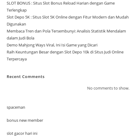
SLOT BONUS : Situs Slot Bonus Reload Harian dengan Game
Terlengkap
Slot Depo 5K : Situs Slot 5K Online dengan Fitur Modern dan Mudah
Digunakan
Membaca Tren dan Pola Tersembunyi: Analisis Statistik Mendalam
dalam Judi Bola
Demo Mahjong Ways Viral, Ini Isi Game yang Dicari
Raih Keuntungan Besar dengan Slot Depo 10k di Situs Judi Online
Terpercaya
Recent Comments
No comments to show.
spaceman
bonus new member
slot gacor hari ini