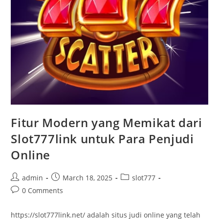
Fitur Modern yang Memikat dari
Slot777link untuk Para Penjudi
Online
Post
Post
Post
admin
March 18, 2025
slot777
author:
published:
category:
Post
0 Comments
comments:
https://slot777link.net/ adalah situs judi online yang telah