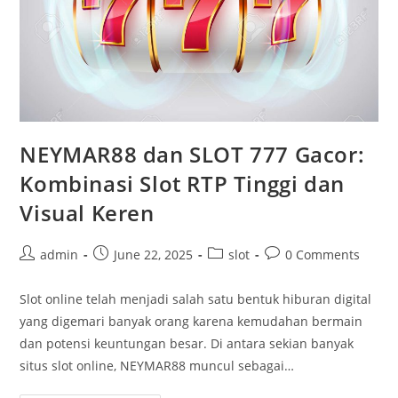
NEYMAR88 dan SLOT 777 Gacor:
Kombinasi Slot RTP Tinggi dan
Visual Keren
Post
Post
Post
Post
admin
June 22, 2025
slot
0 Comments
author:
published:
category:
comments:
Slot online telah menjadi salah satu bentuk hiburan digital
yang digemari banyak orang karena kemudahan bermain
dan potensi keuntungan besar. Di antara sekian banyak
situs slot online, NEYMAR88 muncul sebagai…