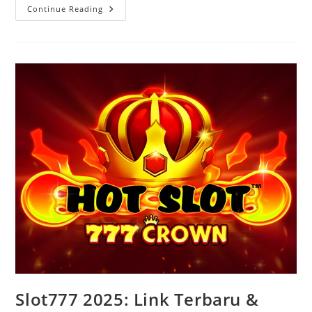
NEYMAR88
Continue Reading
Dan
SLOT
777
Gacor:
Kombinasi
Slot
RTP
Tinggi
Dan
Visual
Keren
Slot777 2025: Link Terbaru &