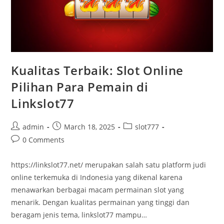
Kualitas Terbaik: Slot Online
Pilihan Para Pemain di
Linkslot77
Post
Post
Post
admin
March 18, 2025
slot777
author:
published:
category:
Post
0 Comments
comments:
https://linkslot77.net/ merupakan salah satu platform judi
online terkemuka di Indonesia yang dikenal karena
menawarkan berbagai macam permainan slot yang
menarik. Dengan kualitas permainan yang tinggi dan
beragam jenis tema, linkslot77 mampu…