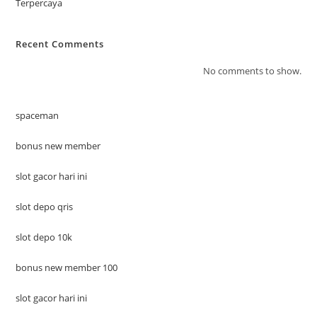
Terpercaya
Recent Comments
No comments to show.
spaceman
bonus new member
slot gacor hari ini
slot depo qris
slot depo 10k
bonus new member 100
slot gacor hari ini