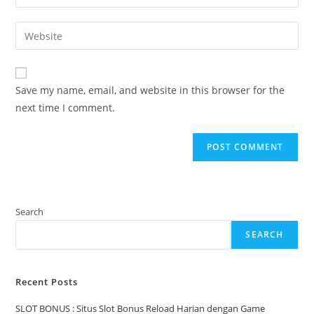
your
username
email
Enter
to
address
your
comment
to
website
comment
URL
Save my name, email, and website in this browser for the
(optional)
next time I comment.
Search
SEARCH
Recent Posts
SLOT BONUS : Situs Slot Bonus Reload Harian dengan Game