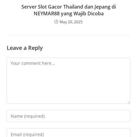
Server Slot Gacor Thailand dan Jepang di
NEYMAR88 yang Wajib Dicoba
May 20, 2025
Leave a Reply
Comment
Enter
your
name
Enter
or