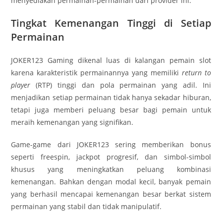
menyediakan permainan-permainan dari provider ini.
Tingkat Kemenangan Tinggi di Setiap
Permainan
JOKER123 Gaming dikenal luas di kalangan pemain slot
karena karakteristik permainannya yang memiliki
return to
player
(RTP) tinggi dan pola permainan yang adil. Ini
menjadikan setiap permainan tidak hanya sekadar hiburan,
tetapi juga memberi peluang besar bagi pemain untuk
meraih kemenangan yang signifikan.
Game-game dari JOKER123 sering memberikan bonus
seperti freespin, jackpot progresif, dan simbol-simbol
khusus yang meningkatkan peluang kombinasi
kemenangan. Bahkan dengan modal kecil, banyak pemain
yang berhasil mencapai kemenangan besar berkat sistem
permainan yang stabil dan tidak manipulatif.