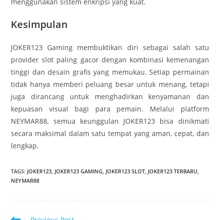
menggunakan sistem enkripsi yang kuat.
Kesimpulan
JOKER123 Gaming membuktikan diri sebagai salah satu
provider slot paling gacor dengan kombinasi kemenangan
tinggi dan desain grafis yang memukau. Setiap permainan
tidak hanya memberi peluang besar untuk menang, tetapi
juga dirancang untuk menghadirkan kenyamanan dan
kepuasan visual bagi para pemain. Melalui platform
NEYMAR88, semua keunggulan JOKER123 bisa dinikmati
secara maksimal dalam satu tempat yang aman, cepat, dan
lengkap.
TAGS
:
JOKER123
,
JOKER123 GAMING
,
JOKER123 SLOT
,
JOKER123 TERBARU
,
NEYMAR88
Read
Previous Post