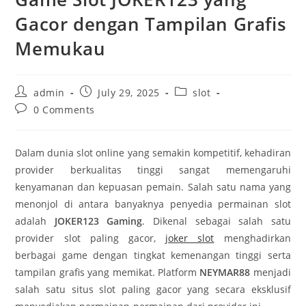
Gacor dengan Tampilan Grafis
Memukau
Post
Post
Post
admin
July 29, 2025
slot
author:
published:
category:
Post
0 Comments
comments:
Dalam dunia slot online yang semakin kompetitif, kehadiran
provider berkualitas tinggi sangat memengaruhi
kenyamanan dan kepuasan pemain. Salah satu nama yang
menonjol di antara banyaknya penyedia permainan slot
adalah
JOKER123 Gaming
. Dikenal sebagai salah satu
provider slot paling gacor,
joker slot
menghadirkan
berbagai game dengan tingkat kemenangan tinggi serta
tampilan grafis yang memikat. Platform
NEYMAR88
menjadi
salah satu situs slot paling gacor yang secara eksklusif