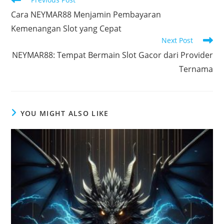
more
Cara NEYMAR88 Menjamin Pembayaran
articles
Kemenangan Slot yang Cepat
Next Post
NEYMAR88: Tempat Bermain Slot Gacor dari Provider
Ternama
YOU MIGHT ALSO LIKE