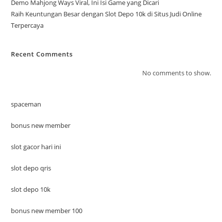
Demo Mahjong Ways Viral, Ini Isi Game yang Dicari
Raih Keuntungan Besar dengan Slot Depo 10k di Situs Judi Online
Terpercaya
Recent Comments
No comments to show.
spaceman
bonus new member
slot gacor hari ini
slot depo qris
slot depo 10k
bonus new member 100