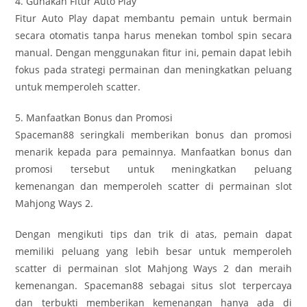
4. Gunakan Fitur Auto Play
Fitur Auto Play dapat membantu pemain untuk bermain
secara otomatis tanpa harus menekan tombol spin secara
manual. Dengan menggunakan fitur ini, pemain dapat lebih
fokus pada strategi permainan dan meningkatkan peluang
untuk memperoleh scatter.
5. Manfaatkan Bonus dan Promosi
Spaceman88 seringkali memberikan bonus dan promosi
menarik kepada para pemainnya. Manfaatkan bonus dan
promosi tersebut untuk meningkatkan peluang
kemenangan dan memperoleh scatter di permainan slot
Mahjong Ways 2.
Dengan mengikuti tips dan trik di atas, pemain dapat
memiliki peluang yang lebih besar untuk memperoleh
scatter di permainan slot Mahjong Ways 2 dan meraih
kemenangan. Spaceman88 sebagai situs slot terpercaya
dan terbukti memberikan kemenangan hanya ada di