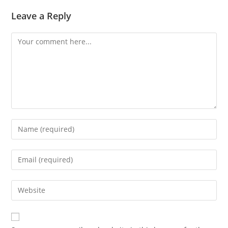
Leave a Reply
Comment
Enter
your
name
Enter
or
your
username
email
Enter
to
address
your
comment
to
website
comment
URL