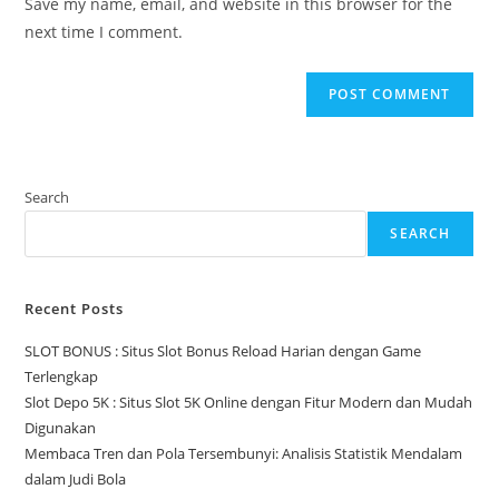
Save my name, email, and website in this browser for the
(optional)
next time I comment.
Search
SEARCH
Recent Posts
SLOT BONUS : Situs Slot Bonus Reload Harian dengan Game
Terlengkap
Slot Depo 5K : Situs Slot 5K Online dengan Fitur Modern dan Mudah
Digunakan
Membaca Tren dan Pola Tersembunyi: Analisis Statistik Mendalam
dalam Judi Bola