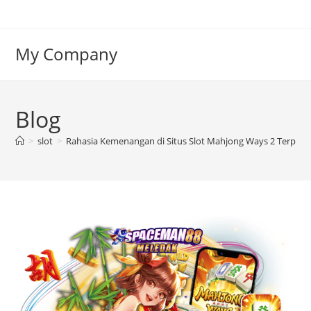
Skip
to
content
My Company
Blog
>
slot
>
Rahasia Kemenangan di Situs Slot Mahjong Ways 2 Terper