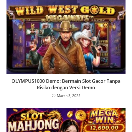
OLYMPUS1000 Demo: Bermain Slot Gacor Tanpa
Risiko dengan Versi Demo
March 3, 2025