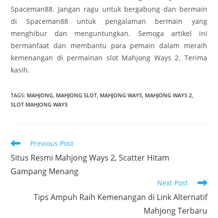
Spaceman88. Jangan ragu untuk bergabung dan bermain
di Spaceman88 untuk pengalaman bermain yang
menghibur dan menguntungkan. Semoga artikel ini
bermanfaat dan membantu para pemain dalam meraih
kemenangan di permainan slot Mahjong Ways 2. Terima
kasih.
TAGS
:
MAHJONG
,
MAHJONG SLOT
,
MAHJONG WAYS
,
MAHJONG WAYS 2
,
SLOT MAHJONG WAYS
Read
Previous Post
more
Situs Resmi Mahjong Ways 2, Scatter Hitam
articles
Gampang Menang
Next Post
Tips Ampuh Raih Kemenangan di Link Alternatif
Mahjong Terbaru