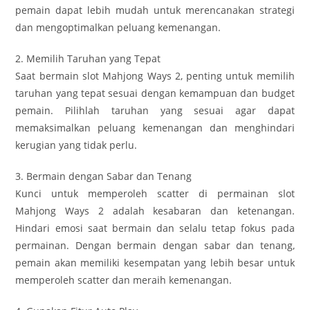
pemain dapat lebih mudah untuk merencanakan strategi
dan mengoptimalkan peluang kemenangan.
2. Memilih Taruhan yang Tepat
Saat bermain slot Mahjong Ways 2, penting untuk memilih
taruhan yang tepat sesuai dengan kemampuan dan budget
pemain. Pilihlah taruhan yang sesuai agar dapat
memaksimalkan peluang kemenangan dan menghindari
kerugian yang tidak perlu.
3. Bermain dengan Sabar dan Tenang
Kunci untuk memperoleh scatter di permainan slot
Mahjong Ways 2 adalah kesabaran dan ketenangan.
Hindari emosi saat bermain dan selalu tetap fokus pada
permainan. Dengan bermain dengan sabar dan tenang,
pemain akan memiliki kesempatan yang lebih besar untuk
memperoleh scatter dan meraih kemenangan.