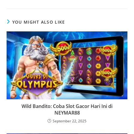
YOU MIGHT ALSO LIKE
Wild Bandito: Coba Slot Gacor Hari Ini di
NEYMAR88
September 22, 2025