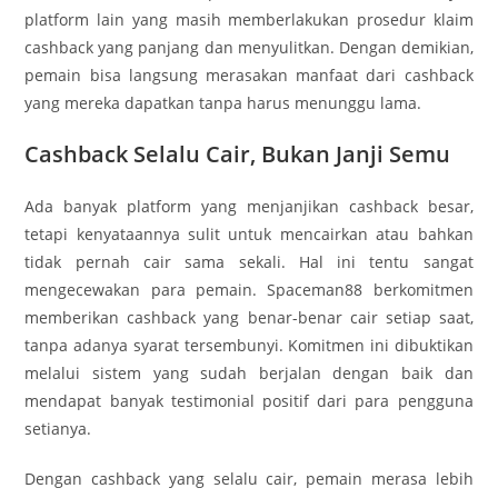
platform lain yang masih memberlakukan prosedur klaim
cashback yang panjang dan menyulitkan. Dengan demikian,
pemain bisa langsung merasakan manfaat dari cashback
yang mereka dapatkan tanpa harus menunggu lama.
Cashback Selalu Cair, Bukan Janji Semu
Ada banyak platform yang menjanjikan cashback besar,
tetapi kenyataannya sulit untuk mencairkan atau bahkan
tidak pernah cair sama sekali. Hal ini tentu sangat
mengecewakan para pemain. Spaceman88 berkomitmen
memberikan cashback yang benar-benar cair setiap saat,
tanpa adanya syarat tersembunyi. Komitmen ini dibuktikan
melalui sistem yang sudah berjalan dengan baik dan
mendapat banyak testimonial positif dari para pengguna
setianya.
Dengan cashback yang selalu cair, pemain merasa lebih