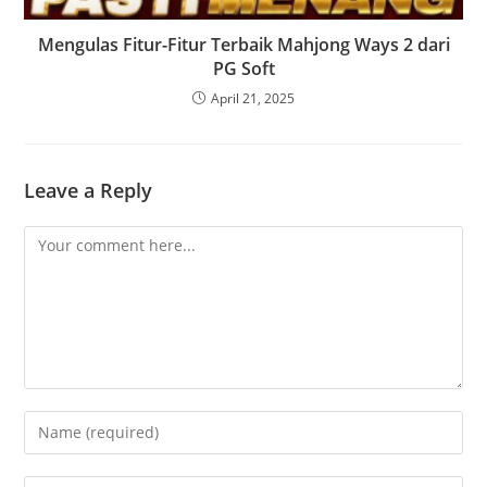
Mengulas Fitur-Fitur Terbaik Mahjong Ways 2 dari
PG Soft
April 21, 2025
Leave a Reply
Comment
Enter
your
name