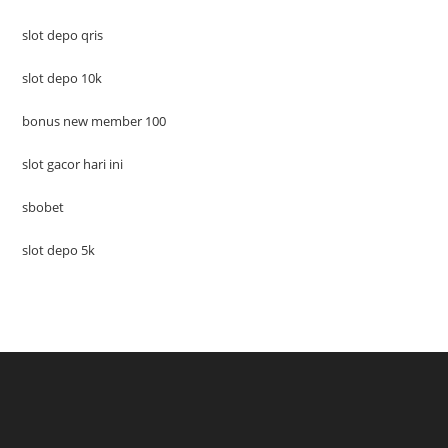
slot depo qris
slot depo 10k
bonus new member 100
slot gacor hari ini
sbobet
slot depo 5k