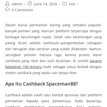
Post
Post
Post
admin
June 14, 2025
slot
author:
published:
category:
Post
0 Comments
comments:
Dalam dunia permainan daring yang semakin populer,
banyak pemain yang mencari platform terpercaya dengan
berbagai keuntungan nyata. Salah satu keuntungan yang
paling dicari adalah cashback—pengembalian sebagian
dari kerugian atau taruhan yang sudah dilakukan. Namun,
seringkali pemain merasa ragu karena proses klaim
cashback yang ribet dan sulit dicairkan. Di sinilah
garansi
kekalahan 100 terbaru
hadir sebagai solusi terbaik dengan
sistem cashback yang selalu cair tanpa ribet.
Apa Itu Cashback Spaceman88?
Cashback adalah salah satu bentuk apresiasi dari platform
permainan kepada para pemainnya. Pada dasarnya,
cashback memberikan pengembalian dana tertentu