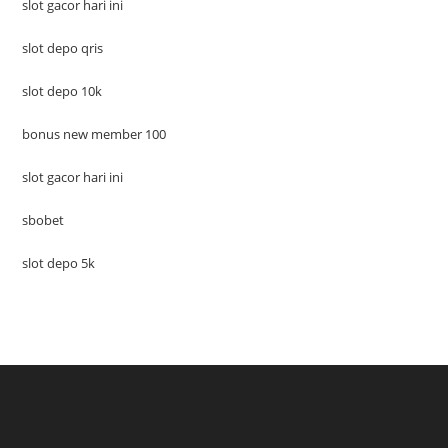
slot gacor hari ini
slot depo qris
slot depo 10k
bonus new member 100
slot gacor hari ini
sbobet
slot depo 5k