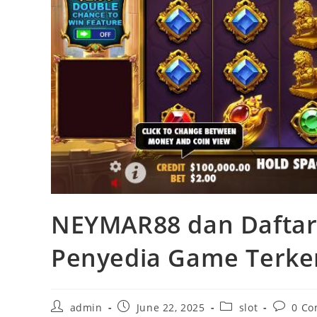
NEYMAR88 dan Daftar S
Penyedia Game Terke
Post
Post
Post
Post
admin
June 22, 2025
slot
0 C