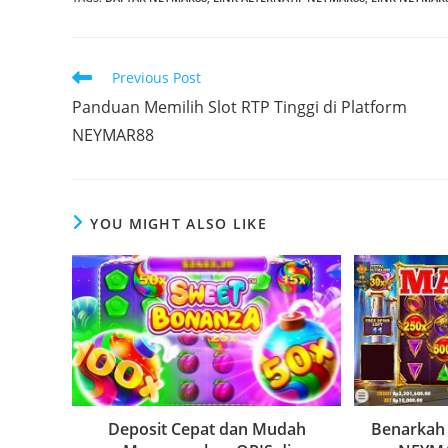
Read
Previous Post
more
Panduan Memilih Slot RTP Tinggi di Platform
articles
NEYMAR88
YOU MIGHT ALSO LIKE
Benarkah S
Deposit Cepat dan Mudah