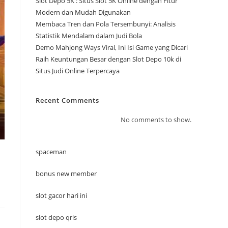
Slot Depo 5K : Situs Slot 5K Online dengan Fitur
Modern dan Mudah Digunakan
Membaca Tren dan Pola Tersembunyi: Analisis
Statistik Mendalam dalam Judi Bola
Demo Mahjong Ways Viral, Ini Isi Game yang Dicari
Raih Keuntungan Besar dengan Slot Depo 10k di
Situs Judi Online Terpercaya
Recent Comments
No comments to show.
spaceman
bonus new member
slot gacor hari ini
slot depo qris