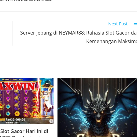
Next Post
Server Jepang di NEYMAR88: Rahasia Slot Gacor d
Kemenangan Maksima
lot Gacor Hari Ini di