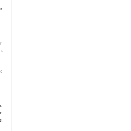
ur
ri
n,
pa
tu
an
s,